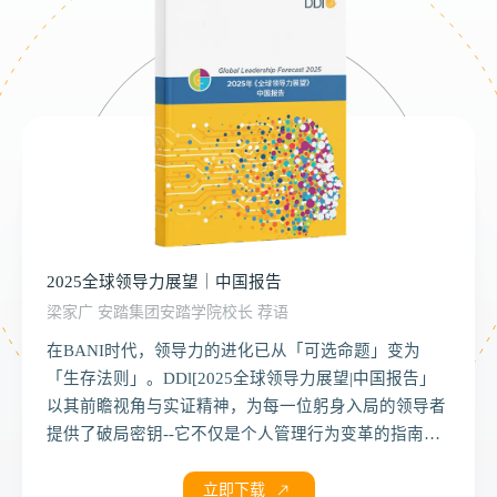
领军人才领导力洞察启示录
该启示录基于测评工具 Leader3 Ready® 中高管在线评
在这本启示录中，我们深入探析英跃®60万中基层管理
本报告以当前制造行业现状为出发点，深入剖析全球制
鉴的数据，以及个性测评工具霍根（Hogan）测评的数
者的学习数据，不仅回顾了数字化学习的历程和现状，
造业发展的主要趋势，并探讨这些趋势对中国制造业的
在BANI时代，领导力的进化已从「可选命题」变为
据，对中国数千名中高层领导者自 2009 年以来的领导
更探析了中基层领导者的能力表现和学习偏好。同时，
影响及应对策略。在此基础上，我们重点聚焦中国制造
「生存法则」。DDl[2025全球领导力展望|中国报告」
力表现与个性特质进行了系统性分析。通过纵向比较
着眼未来，试图回答：生成式人工智能将如何影响我们
业转型升级的四大关键领域：新能源、新能源车、半导
以其前瞻视角与实证精神，为每一位躬身入局的领导者
2020年前后两个时间段中高层领导者的领导力评分与个
的工作？如何善用智能化工具辅助人才发展？除了数据
体以及传统制造业，从行业挑战到人才现状进行全面的
提供了破局密钥--它不仅是个人管理行为变革的指南
性趋势，并横向对照全球同层级领导者的表现，并延伸
发现外，在每个章节，我们也就发现和对应的建议进行
探讨。最后，结合行业所面临的挑战，提出针对性的人
立即下载
立即下载
立即下载
针，更是一套可落地的工具箱。尤为亮眼的是报告对数
至大健康、金融、大消费与制造四大行业，旨在揭示中
了凝练与总结，形成了有针对性的「思考与启示」，以
才培养和留用建议，并通过提供相关案例作为参考。
字技术的深度解构。通过Al驱动的培养技术升级，公司
立即下载