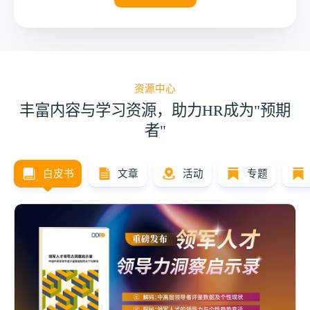
国中高层领导者群体的真实能力图谱与个性画像。
帮助组织在中基层领导者的发展实践中，将这份报告中
高管得以突破经验盲区，实现从模糊感知到数据化诊断
的洞察转化为切实可行的短期或长期人才策略。
的跃迁。
资源中心
丰富内容与学习资源，助力HR成为"预期
者"
白皮书
文章
活动
专题