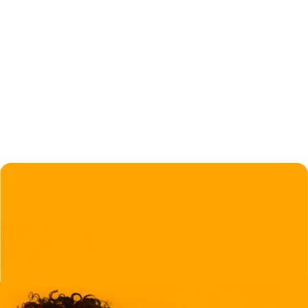
2026.06.25
2026.06.25
三大方式，助力高管上任即胜任
三大方式，助力高管上任即胜任
关于DDI智睿咨询
全球领先的人才评鉴与领导力发展专家
方案介绍及演示、行业成功实践案例、更多分享交流活动
联系我们