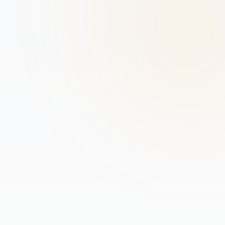
打造领导力闭环
中高层培养是系统工程，而非课程堆砌。DDI 智睿咨询专为中高层
领导者打造“建模-测评-盘点-发展”一体化解决方案。在真实业务场
景中完成能力转化和行为固化，助力中高层领导者真正支撑战略落
地。最终打造承上启下、能打胜仗的中坚力量。
获取中高管一体化培养方案