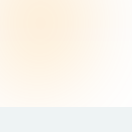
评鉴结果解读
结合团体趋势进行解读个人结果，以「搭班子」的视角，进行战略
人才分析
咨询自我觉察工作坊
落地发展计划
基于分析结果和盘点洞察，双轨并进制定发展策略，将实战议题作
为行动学习的主线
了解业务影响领导力课程：中高层系列
中高层领导者培养最佳实践