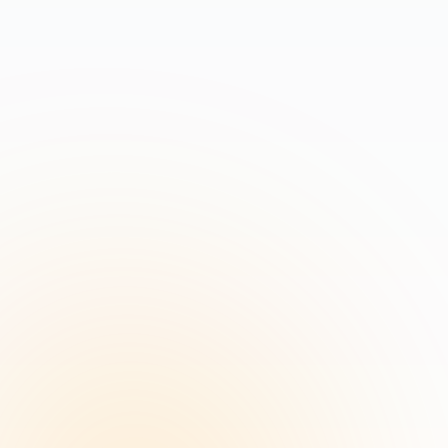
找到贴合项目需求的服务及产品
全部
人才咨询
测评诊断
发展培养
HR赋能
建模-测评-盘点-发展
一体化解决方案
打造领导力闭环
智能顾问1V1咨询