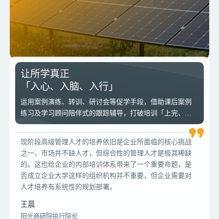
让所学真正
五期辐射150多位中高管后备
「入心、入脑、入行」
DDI与集团党校密切配合，由上至下贯穿集团理念，同时，
项目规划兼顾共性与个性需求，得到集团高层的高度关注
运用案例演练、转训、研讨会等促学手段，借助课后案例
与赞扬。
练习及学习顾问陪伴式的跟踪辅导，打破培训「上完、考
完、忘完」的困境
企业加速转型与变革，大型国有集团应当更加重视干部年
轻化问题，激发组织活力，避免梯队断层阻碍战略落地。
现阶段高级管理人才的培养依旧是企业所面临的核心挑战
企业应当从业务战略与文化出发，重新审视人才战略，梳
之一，市场并不缺人才，但综合性的管理人才是极其稀缺
理人才挑战与痛点，及早弥补短板，大力挖掘并培养人
的。这也给企业的内部培训体系带来了一个重要命题，是
才，助力组织安然穿越周期。
否成立企业大学这样的组织机构并不重要，但企业需要对
人才培养有系统性的规划部署。
王晨
阳光商研院执行院长