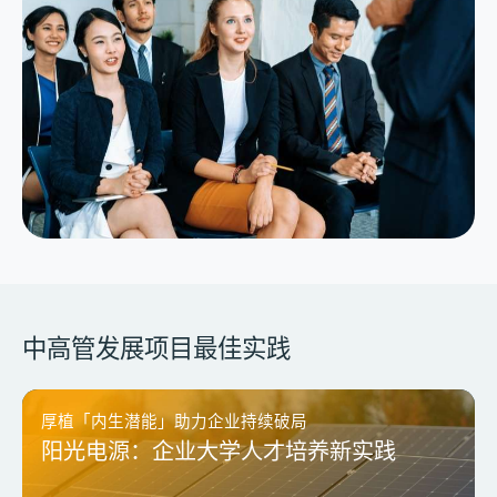
中高管发展项目最佳实践
厚植「内生潜能」助力企业持续破局
精准高效搭建后备梯队
阳光电源：企业大学人才培养新实践
大型国有能源装备制造集团高潜选拔与培
养案例