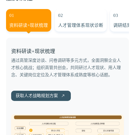
01
02
03
资料研读+现状梳理
人才管理体系现状诊断
调研结果
资料研读+现状梳理
通过高管深度访谈、问卷调研等多元方式，全面洞察企业人
基于调研数据，系统梳理人才管理体系各模块（招聘、培
向企业核心团队汇报诊断结果，共同研讨问题根源、优化方
整合研讨成果，形成人才战略规划总结报告，明确核心目
与HR团队深度对接，细化人才战略落地的具体策略、资源配
向业务高层全面汇报人才战略规划方案，对齐战略认知，争
才核心挑战；组织高管共创会，共同研讨人才现状、用人理
养、绩效、继任等）的运行现状，形成专项诊断报告。
向及优先级排序。
标、关键举措及实施优先级。
置及执行细则。
取资源支持，明确落地责任主体。
念、关键岗位定位及人才管理体系成熟度等核心话题。
获取人才战略规划方案
获取人才战略规划方案
获取人才战略规划方案
获取人才战略规划方案
获取人才战略规划方案
获取人才战略规划方案