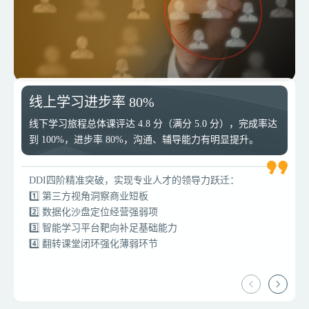
线上学习进步率 80%
从0到1建立可持续的领导力发展体系
线下学习旅程总体课评达 4.8 分（满分 5.0 分），完成率达
到 100%，进步率 80%，沟通、辅导能力有明显提升。
C集团成功打通海外市场「产品+人才」双链路，「人才供
应链」有效支撑集团的全球直营网络扩张。批量培养具备
DDI四阶精准突破，实现专业人才的领导力跃迁：
基础管理能力、跨文化适应力且深刻理解C集团文化的基层
1️⃣ 第三方视角洞察商业短板
管理者人才，更快地融入海外环境，更有效地执行公司战
2️⃣ 数据化沙盘定位经营强弱项
略。通过前瞻性的人才布局，C集团顺利推进全球直营战
3️⃣ 智能学习平台靶向补足基础能力
略，保持了品牌的一致性与运营效率，增强了集团在全球
4️⃣ 翻转课堂闭环强化薄弱环节
市场的竞争力。