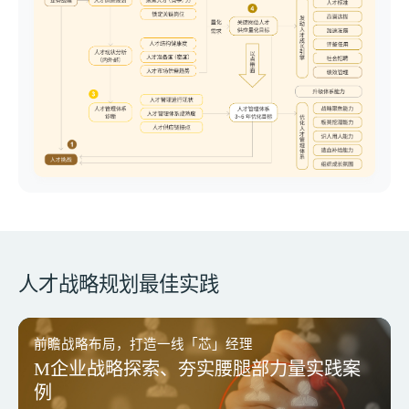
人才战略规划最佳实践
前瞻战略布局，打造一线「芯」经理
DDI赋能「出海」管理者
M企业战略探索、夯实腰腿部力量实践案
全球化人才战略破局出海难题
例