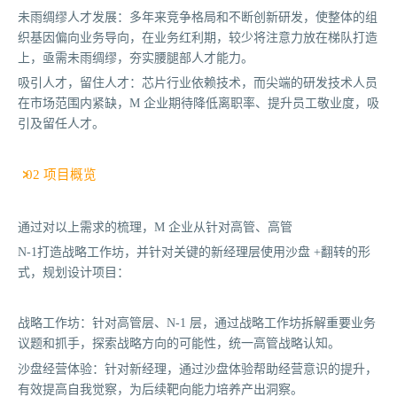
未雨绸缪人才发展：多年来竞争格局和不断创新研发，使整体的组
织基因偏向业务导向，在业务红利期，较少将注意力放在梯队打造
上，亟需未雨绸缪，夯实腰腿部人才能力。
吸引人才，留住人才：芯片行业依赖技术，而尖端的研发技术人员
在市场范围内紧缺，M 企业期待降低离职率、提升员工敬业度，吸
引及留任人才。
02 项目概览
通过对以上需求的梳理，M 企业从针对高管、高管
N-1打造战略工作坊，并针对关键的新经理层使用沙盘 +翻转的形
式，规划设计项目：
战略工作坊：针对高管层、N-1 层，通过战略工作坊拆解重要业务
议题和抓手，探索战略方向的可能性，统一高管战略认知。
沙盘经营体验：针对新经理，通过沙盘体验帮助经营意识的提升，
有效提高自我觉察，为后续靶向能力培养产出洞察。