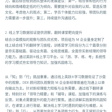
力，最后综合给到团队整体的发展建议：第一，结合亲和低的行为
倾向和情绪稳定低的行为倾向，需要提升对自我的认知，营造反馈
文化，考虑他人的观点；第二，学员个体能力比较强，带团队的能
力需要进一步提升；第三，持续提升沟通技巧。
2. 线上学习数据验证提供洞察，翻转课堂靶向提升
结合沙盘模拟的观察与团队优劣势，项目组为 M 企业量身定制了
线上结合线下的翻转学习旅程，训练营学习阶段分为三个篇章分别
是夯实基础篇、驱动业务篇、全局思维篇，全面夯实新经理的领导
力能力。通过英跃®线上学习平台，以「测、学、练、考」系统性
的学习模式夯实领导力知识，加强巩固练习。
从「知」到「行」挑战重重，通过线上英跃®学习数据佐证了沙盘
中的观察，DDI 顾问团队观察到 M 企业新经理普遍在沟通上以单
向输出为主。针对新经理能力短板与业务需要，通过线下翻转课
堂，特别针对「领导力精要」和「辅导」课程，加强线下的演练与
反馈，对重点需要提升的能力进行聚焦。通过讲解实践案例巩固知
识，在课堂上进行答疑，解决线上学习时遇到的疑问与难题，从
「知」到「行」，从而更加夯实了各项能力行为，真正将知识化为