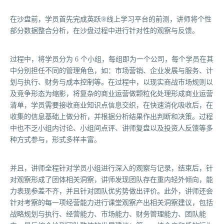
在沙盘前，学员首先完成英跃®线上学习平台的前测，讲师将个性
部分数据整合分析，在沙盘过程中进行针对性的观察与反馈。
过程中，将学员分为 6 个小组，每组即为一个公司，每个学员在其
中分别担任不同的管理角色，如：市场营销、企业发展与服务、计
划与执行、财务与成本控制等。在过程中，以现实商战市场规则以
及竞争形态为缩影，将复杂的商业运营做颗粒化处理形成商业运营
清单，学员需要接收商业知识点信息交织，在快速消化吸收后，在
收集的信息基础上做分析，并根据分析结果作出判断和决策。过程
中也不乏小组内讨论、小组间点评、讲师复盘以及投资人反馈等多
种方式参与，形式多样丰富。
并且，讲师全程针对学员小组进行深入的观察与记录，结束后，针
对观察形成了团体相关洞察，讲师发现团队存在重内轻外倾向，能
力表现参差不齐，并且针对团队优劣势做出评价。此外，讲师还会
针对考察的每一项经营能力进行课堂观察产出相关洞察建议，包括
战略规划与执行、经营能力、市场能力、财务管理能力、团队能