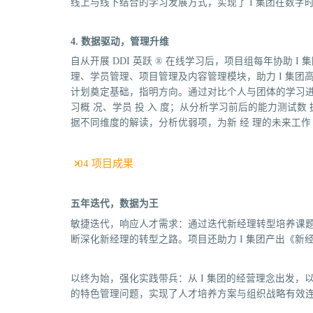
线上与线下结合的学习发展方式，实现了 I 集团在数
4. 数据驱动，管理升维
自从开展 DDI 英跃 ® 在线学习后，项目组每年协助
理、学员管理、项目管理及内容管理模块，助力 I 集
计划奠定基础，指明方向。通过对比个人与团体的学习进度
习概 况、学员 投 入 度；从分析学习前后的能力测试
据不同维度的解读，分析优弱项，为新 经 理的未来工作
04 项目成果
五年迭代，数据为王
敏捷迭代，响应人才需求：通过迭代新经理转型培养课
断深化新经理的转型之路。项目还助力 I 集团产出《
以终为始，强化实践带兵：从 I 集团的经营理念出发
的特色管理问题，实现了人才培养方案与组织战略有效