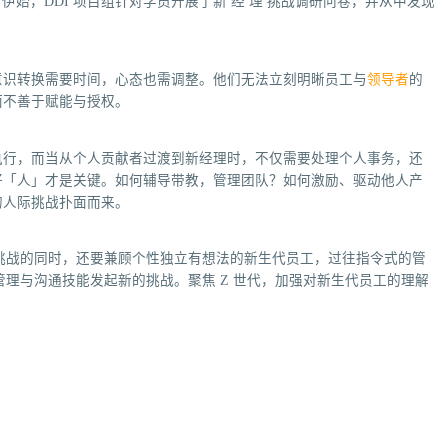
伊始，DDI 项目组针对学员开展了新 经 理 挑战调研问卷，并从中发现
意识转换需要时间，心态也需调整。他们无法立刻明晰员工与
领导者
的
而不善于赋能与授权。
执行，而当从个人贡献者过渡到新经理时，不仅需要处理个人事务，还
好「人」才是关键。如何辅导带教，管理团队？如何激励、驱动他人产
的人际挑战扑面而来。
长挑战的同时，还要兼顾个性独立有想法的新生代员工，过往指令式的管
管理与沟通技能发起新的挑战。聚焦 Z 世代，加强对新生代员工的理解