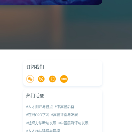
订阅我们
热门话题
#人才测评与盘点
#中高管后备
#在线O2O学习
#高管评鉴与发展
#组织力诊断与发展
#中基层测评与发展
#人才梯队建设与建模