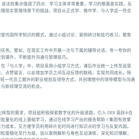
训。该法则重点强调了四点：学习主体非常重要，学习的根基是实践，反
经理现实管理场景下的挑战，项目从正式学、做中学、与人学这一符合
课堂巩固所学知识的模式，通过小组讨论、案例研讨和技巧练习，聚焦
用任务。譬如，在现实工作中开展一次与下属的辅导对话，夸一夸你的
堂到课外，不断提升沟通与管理技巧。
。在「与人学」中，项目采用小组学习方式，课后作业统一上传至运营
流、点赞留言，以此增加学员之间互动反馈的联结，实现共同成长。除
了年轻一代员工期许的职业规划及领导方式，共创理想中的领导模型与沟通
工与新经理交流的机会。
字化转型的需求，项目组积极探索数字化的升级道路，引入 DDI 英跃®在
批量化的线上基础学习，通过在线学习产出的报告帮助 I 集团有效掌
财力成本，又方便学员利用碎片化时间进行知识点的学习与反复巩固。
颗粒度细化至行为层，加以案例解析与角色互动演练，深化知识理解，