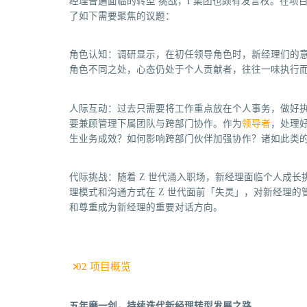
经理普遍面临的转型 挑战，I 集团也颇有发言权。在项目
了如下需要聚焦的议题：
角色认知：调研显示，在初任领导角色时，新经理们的
角色不同之处，心态仍处于个人贡献者，往往一味执行
人际互动：过去只需要将工作重点放在个人事务，做好
要兼顾管理下属团队与跨部门协作。作为
领导者
，处理
生业务成效？如何影响跨部门伙伴加强协作？诸如此类
代际挑战：随着 Z 世代涌入职场，新经理面临个人成
理模式和沟通方式在 Z 世代面前「失灵」，对新经理的
和尊重成为新经理的重要对话方向。
02 项目概览
五年磨一剑，持续迭代新经理转型发展之路