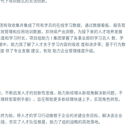
字时代下培训模式的灵活创新。
 I 集团有效收集并集成了所有学员的在线学习数据，通过数据看板、报告管
团高效管理和应用培训数据，并持续产出洞察，为接下来的人才培养发展
和学习时长，项目组助力 I 集团掌握了各事业部的学习总人 数、学
数 据中，助力其了解了人才关于学习内容的吸收 度和进步率；基于行为数
 提 供了专业发展 建议，有效 助力企业管理维度升级。
题，不断启发人才的创新性思维，助力新经理从新视角解决新问题，不
新经理转型案例手册》，旨在帮助更多新经理快速上手，实现角色转型。
，以终为始，将人才的学习行动植根于企业的关键业务目标，解决该企业
连接，夯实了人才队伍根基，助力了组织战略的高效落地。