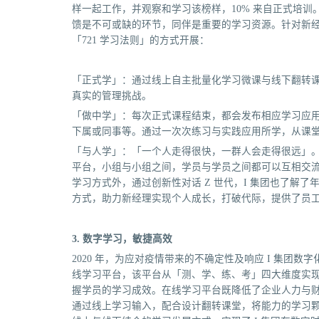
样一起工作，并观察和学习该榜样，10% 来自正式培
馈是不可或缺的环节，同伴是重要的学习资源。针对新
「721 学习法则」的方式开展：
「正式学」：通过线上自主批量化学习微课与线下翻转
真实的管理挑战。
「做中学」：每次正式课程结束，都会发布相应学习应
下属或同事等。通过一次次练习与实践应用所学，从课
「与人学」：「一个人走得很快，一群人会走得很远」
平台，小组与小组之间，学员与学员之间都可以互相交
学习方式外，通过创新性对话 Z 世代，I 集团也了解
方式，助力新经理实现个人成长，打破代际，提供了员
3. 数字学习，敏捷高效
2020 年，为应对疫情带来的不确定性及响应 I 集团数
线学习平台，该平台从「测、学、练、考」四大维度实现
握学员的学习成效。在线学习平台既降低了企业人力与
通过线上学习输入，配合设计翻转课堂，将能力的学习