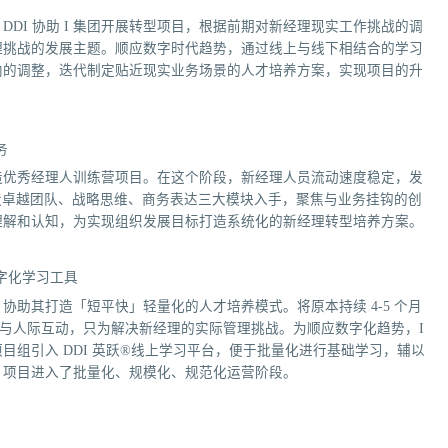
DI 协助 I 集团开展转型项目，根据前期对新经理现实工作挑战的调
理挑战的发展主题。顺应数字时代趋势，通过线上与线下相结合的学习
向的调整，迭代制定贴近现实业务场景的人才培养方案，实现项目的升
务
其打造优秀经理人训练营项目。在这个阶段，新经理人员流动速度稳定，发
打造卓越团队、战略思维、商务表达三大模块入手，聚焦与业务挂钩的创
理解和认知，为实现组织发展目标打造系统化的新经理转型培养方案。
数字化学习工具
助其打造「短平快」轻量化的人才培养模式。将原本持续 4-5 个月
管理与人际互动，只为解决新经理的实际管理挑战。为顺应数字化趋势，I
组引入 DDI 英跃®线上学习平台，便于批量化进行基础学习，辅以
，项目进入了批量化、规模化、规范化运营阶段。