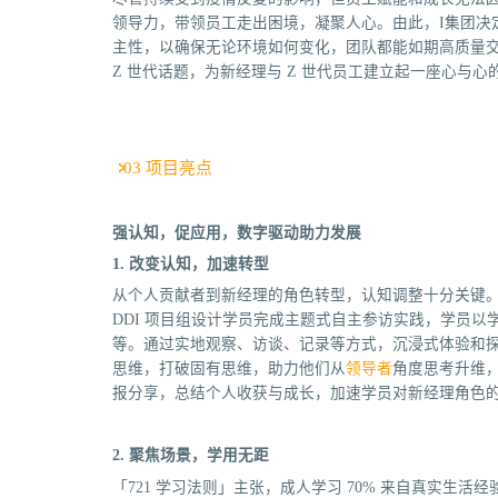
领导力，带领员工走出困境，凝聚人心。由此，I集团决
主性，以确保无论环境如何变化，团队都能如期高质量
Z 世代话题，为新经理与 Z 世代员工建立起一座心与心
03 项目亮点
强认知，促应用，数字驱动助力发展
1. 改变认知，加速转型
从个人贡献者到新经理的角色转型，认知调整十分关键
DDI 项目组设计学员完成主题式自主参访实践，学员
等。通过实地观察、访谈、记录等方式，沉浸式体验和
思维，打破固有思维，助力他们从
领导者
角度思考升维
报分享，总结个人收获与成长，加速学员对新经理角色
2. 聚焦场景，学用无距
「721 学习法则」主张，成人学习 70% 来自真实生