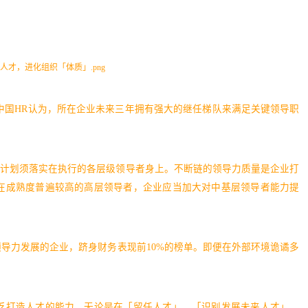
%的中国HR认为，所在企业未来三年拥有强大的继任梯队来满足关键领导职
略计划须落实在执行的各层级领导者身上。不断链的领导力质量是企业打
在成熟度普遍较高的高层领导者，企业应当加大对中基层领导者能力提
领导力发展的企业，跻身财务表现前10%的榜单。即便在外部环境诡谲多
。
乏打造人才的能力。无论是在「留任人才」、「识别发展未来人才」、