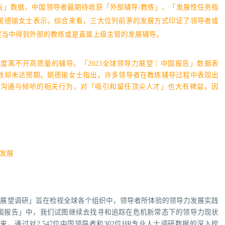
报告」数据，中国领导者最期待收获「外部辅导/教练」、「发展性任务指
姚德瑜女士表示，综合来看，三大位列前茅的发展方式印证了领导者或
程当中得到外部的教练或是直属上级主管的发展辅导。
度离不开高质量的辅导。「2023全球领导力展望｜中国报告」数据表
效却未达预期。姚德瑜女士指出，许多领导者在教练辅导过程中表现出
、沟通与倾听的相关行为，对「吸引和留任顶尖人才」也大有裨益。因
发展
力展望调研」旨在检视全球各个组织中，领导者所体验的领导力发展实践
中国报告」中，我们试图继续去找寻和追踪在危机新常态下的领导力现状
通过对2,547位中国领导者和302位HR专业人士调研数据的深入挖