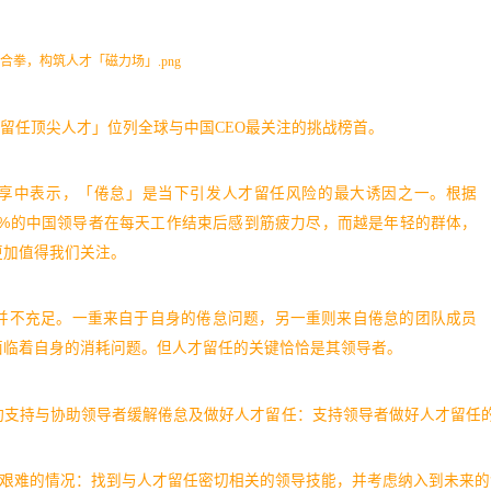
引和留任顶尖人才」位列全球与中国CEO最关注的挑战榜首。
分享中表示，「倦怠」是当下引发人才留任风险的最大诱因之一。根据
近50%的中国领导者在每天工作结束后感到筋疲力尽，而越是年轻的群体，
更加值得我们关注。
并不充足。一重来自于自身的倦怠问题，另一重则来自倦怠的团队成员
面临着自身的消耗问题。但人才留任的关键恰恰是其领导者。
动支持与协助领导者缓解倦怠及做好人才留任：
支持领导者做好人才留任
艰难的情况：找到与人才留任密切相关的领导技能，并考虑纳入到未来的