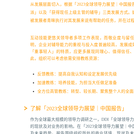
从发展层面切入，根据「2023全球领导力展望｜中国
派」以及「获得现任上级主管的辅导」三类发展方式。
被发展者青睐执行对其发展来说有帮助的任务，并在过
互动技能更悠关领导者多项工作表现，而敬业度与留任
明，企业对辅导能力的重视与投入度普遍较高，发展成
「重事轻人」的特质，应更多展现同理心、值得信任
此，组织可以考虑依需安排教练资源：
反馈教练：提高自我认知和设定发展优先级
加速教练：培养技能，为担当大任做足准备
全方位高管教练：转型、较长期、聚焦整个人的全面
了解「2023全球领导力展望｜中国报告」
作为全球最大规模的领导力调研之一，DDI「全球领导
的现状及对业务的影响。在「2023全球领导力展望｜
及未来趋势。报告围绕组织所处的商业环境、现状及未来，