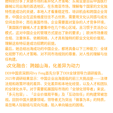
她特别分享了关键市场的差异化人才策略：东南亚是目前中国医疗
器械公司出海的
首选
地区，在东南亚市场，理解每个国家的文化独
特性是成功的关键，本地人才看重稳定性、培训机会和跨国企业背
景，中国企业在这些维度往往不占优势，需要用文化认同感与成长
空间去弥补；而在美国市场，企业需要面对复杂的人才竞争环境，
「美国医疗器械人才主要集中在几个核心区域，且习惯于灵活办公
模式，这对中国企业的管理方式提出了新的要求」；欧洲市场重视
合规、注重体系、依赖网络，人才具有独特的职业文化和价值观，
理解这些特征是成功招聘的前提。
最后
，她总结出海成功的中国企业，都将具备以下三种能力：全球
化视野下的人才策略、对不同市场规则的尊重、对人性的理解与信
任构建。
文化融合：跨越山海，化差异为动力
DDI中国资深顾问Ivy Feng首先分享了DDI全球领导力调研报告，
2025年调研结果显示：中国企业出海面临的前三大挑战是——法律
法规和政策环境的差异、文化差异和本地化经营，以及人才和团队
的全球化水平。对于需要拓展国际市场的「全球化
领导者
」来说，
「多元包容」、「企业价值观平衡」及「互动信任」的构建常被忽
视。回到中国大健康领域，
领导者
尤为突出「做事为本」的特质，
易忽略人际联结与双向沟通，陷入单向输出的困境。