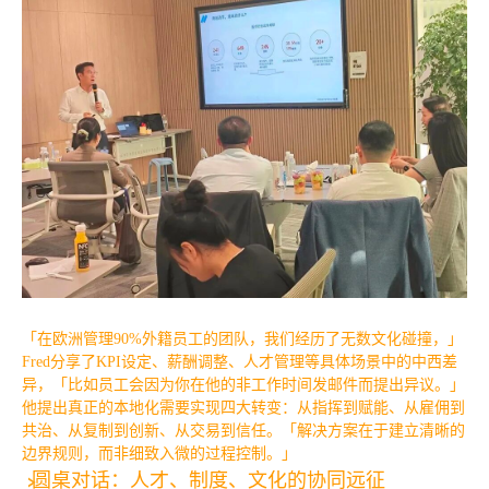
「在欧洲管理90%外籍员工的团队，我们经历了无数文化碰撞，」
Fred分享了KPI设定、薪酬调整、人才管理等具体场景中的中西差
异，「比如员工会因为你在他的非工作时间发邮件而提出异议。」
他提出真正的本地化需要实现四大转变：从指挥到赋能、从雇佣到
共治、从复制到创新、从交易到信任。「解决方案在于建立清晰的
边界规则，而非细致入微的过程控制。」
圆桌对话：人才、制度、文化的协同远征