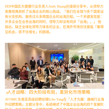
DDI中国区大健康行业负责人Andy Huang在接续分享中，从领导力
发展视角剖析了出海企业的核心挑战。「我们在全球70多个国家设
有分支机构，服务过众多跨国企业的出海历程。一个关键发现是：
许多企业在业务出海的同时，领导力却没有同步「出海」。」 他
指出，缺乏全球化领导力体系的企业，在海外市场往往面临「看得
见机会，抓不住增长」的困境。
人才战略：四大阶段布局，差异化市场策略
ATOMIC东南亚高级招聘经理Echo Yang在「人才为器：器械行业海
外招聘策略」主题分享中，系统阐述了中国企业出海的四个发展阶