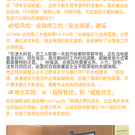
实「领导互动技能」，这样才能在竞争激烈的浪潮中，稳步推动业
务前进。DDI相信：跨越山海，同频共振，文化差异不是绊脚石，
而是可以转化的卓越动力！
合规风控：全球用工的「安全底座」建设
ATOMIC全球用工合规经理Yih Pan在「出海组织与合规蓝图」分享
中，通过澳大利亚、埃及等国的真实案例，系统解析了全球用工的
合规挑战。
「在澳大利亚，员工入职
第一
天就开始累积带薪年假，这在当地是
基本权利；而在埃及，斋月期间的工作时间调整、薪酬发放方式等
都需要特别注意。」 他强调，合规风险需要业务、人力、财务、
法务共同应对，前置的合规部署是企业平稳落地的关键保障。
他还特别提醒企业关注跨境支付与银行开户的合规要求，「新加
坡、香港是较为常见的出海金融枢纽，但每个国家的税务政策、开
户要求都在不断变化，需要专业机构的持续支持。」
本地化实践：从「指挥管控」到「赋能共生」
前迈瑞欧洲区总经理Fred Yang在「跨越边界的成长：企业海外本地
化的挑战与突破」主题分享中，以其在欧洲管理近700人团队的经
验，总结了本地化的四大转变路径。