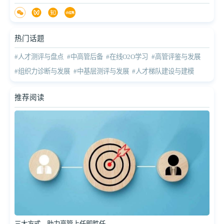
热门话题
#人才测评与盘点
#中高管后备
#在线O2O学习
#高管评鉴与发展
#组织力诊断与发展
#中基层测评与发展
#人才梯队建设与建模
推荐阅读
三大方式，助力高管上任即胜任