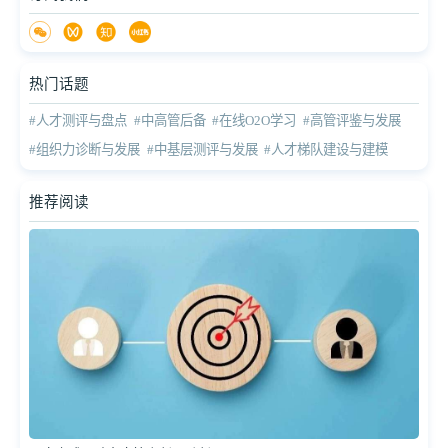
热门话题
#人才测评与盘点
#中高管后备
#在线O2O学习
#高管评鉴与发展
#组织力诊断与发展
#中基层测评与发展
#人才梯队建设与建模
推荐阅读