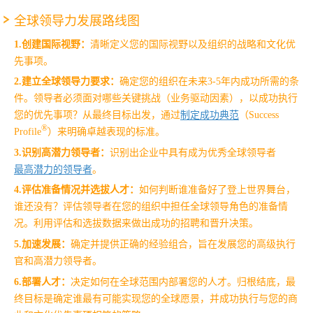
全球领导力
发展路线图
1.创建国际视野：
清晰定义您的国际视野以及组织的战略和文化优
先事项。
2.建立全球领导力要求：
确定您的组织在未来
3-5
年内成功所需的条
件。领导者必须面对哪些关键挑战（业务驱动因素），以成功执行
您的优先事项？从最终目标出发，通过
制定成功典范
（
Success
®
Profile
）来明确卓越表现的标准。
3.识别高潜力领导者：
识别出企业中具有成为优秀全球领导者
最高潜力的领导者
。
4.评估准备情况并选拔人才：
如何判断谁准备好了登上世界舞台，
谁还没有？评估领导者在您的组织中担任全球领导角色的准备情
况。利用评估和选拔数据来做出成功的招聘和晋升决策。
5.加速发展：
确定并提供正确的经验组合，旨在发展您的高级执行
官和高潜力领导者。
6.部署人才：
决定如何在全球范围内部署您的人才。归根结底，最
终目标是确定谁最有可能实现您的全球愿景，并成功执行与您的商