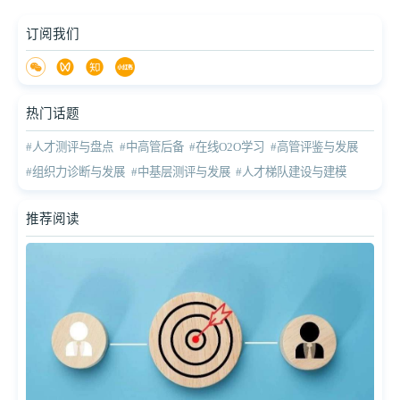
订阅我们
热门话题
#人才测评与盘点
#中高管后备
#在线O2O学习
#高管评鉴与发展
#组织力诊断与发展
#中基层测评与发展
#人才梯队建设与建模
推荐阅读