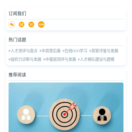
订阅我们
热门话题
#人才测评与盘点
#中高管后备
#在线O2O学习
#高管评鉴与发展
#组织力诊断与发展
#中基层测评与发展
#人才梯队建设与建模
推荐阅读