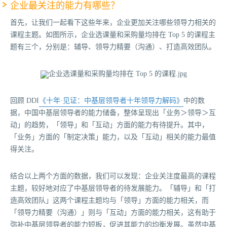
企业最关注的能力有哪些？
首先，让我们一起看下这些年来，企业更加关注哪些领导力相关的
课程主题。如图所示，企业选课量和采购量均排在 Top 5 的课程主
题有三个，分别是：辅导、领导力精要（沟通）、打造高效团队。
回顾 DDI
《十年·见证：中基层领导者十年领导力解码》
中的数
据，中国中基层领导者的能力储备，整体呈现出「业务＞领导＞互
动」的趋势，「领导」和「互动」方面的能力有待提升。其中，
「业务」方面的「制定决策」能力，以及「互动」相关的能力最值
得关注。
结合以上两个方面的数据，我们可以发现：企业关注度最高的课程
主题，较好地对应了中基层领导者的待发展能力。「辅导」和「打
造高效团队」这两个课程主题均与「领导」方面的能力相关，而
「领导力精要（沟通）」则与「互动」方面的能力相关，这有助于
弥补中基层领导者的能力短板，促进其能力的均衡发展。虽然中基