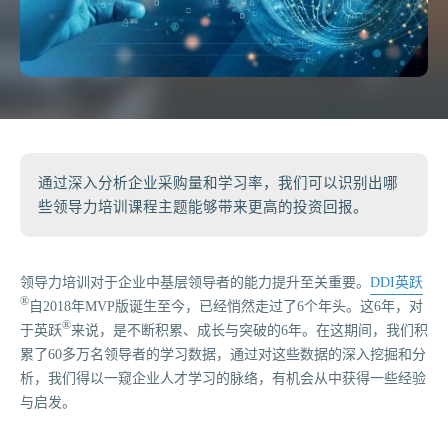
通过深入分析企业采购量和学习率，我们可以识别出哪
些领导力培训课程主题能够带来更高的投资回报。
领导力培训对于企业中基层领导者的能力提升至关重要。
DDI英跃
®
自2018年MVP版诞生至今，已经悄然走过了6个年头。这6年，对
®
于英跃
来说，是不断积累、成长与突破的6年。在这期间，我们积
累了60多万名领导者的学习数据，通过对这些数据的深入挖掘和分
析，我们得以一窥企业人才学习的脉络，有机会从中获得一些经验
与启发。