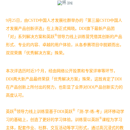
9月25日，由CSTD中国人才发展社群举办的「第三届CSTD中国人
才发展产品创新评选」在上海正式揭晓。DDI旗下最新产品团
®
「对」系列解决方案和英跃
领导力线上训练营凭借其创新的产品
形式、专业的内容、卓越的用户体验，从各参赛项目中脱颖而出，
双双荣膺「优秀解决方案」殊荣。
本次评选历时近3个月，经由网络公开投票和专家评审等环节，
DDI两大新产品最终荣获「优秀解决方案」殊荣，这既肯定了DDI
在产品创新上所付出的努力，也彰显了业界对DDI产品创新实力的
高度认可。
®
®
英跃
领导力线上训练营基于DDI英跃
「测-学-练-考」闭环移动学
®
习的基础上，创造了更好的学习体验。训练营以英跃
课程为学习
主体，配套作业、社群、交互活动等学习形式，通过高沉浸式的教