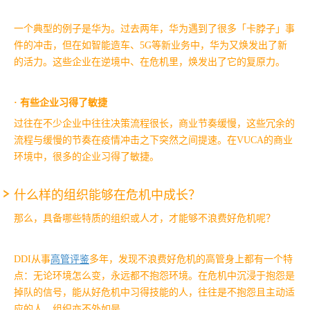
一个典型的例子是华为。过去两年，华为遇到了很多「卡脖子」事
件的冲击，但在如智能造车、5G等新业务中，华为又焕发出了新
的活力。这些企业在逆境中、在危机里，焕发出了它的复原力。
· 有些企业习得了敏捷
过往在不少企业中往往决策流程很长，商业节奏缓慢，这些冗余的
流程与缓慢的节奏在疫情冲击之下突然之间提速。在VUCA的商业
环境中，很多的企业习得了敏捷。
什么样的组织能够在危机中成长？
那么，具备哪些特质的组织或人才，才能够不浪费好危机呢？
DDI从事
高管评鉴
多年，发现不浪费好危机的高管身上都有一个特
点：无论环境怎么变，永远都不抱怨环境。在危机中沉浸于抱怨是
掉队的信号，能从好危机中习得技能的人，往往是不抱怨且主动适
应的人，组织亦不外如是。