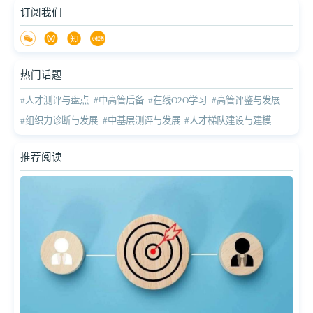
订阅我们
热门话题
#人才测评与盘点
#中高管后备
#在线O2O学习
#高管评鉴与发展
#组织力诊断与发展
#中基层测评与发展
#人才梯队建设与建模
推荐阅读