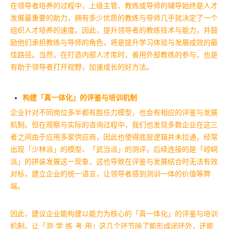
在领导者培养的过程中，上级主管、教练或导师的辅导始终是人才
发展最重要的助力，拥有多少优质的教练与导师几乎就决定了一个
组织人才培养的速度。因此，提升领导者的教练技术与能力，并鼓
励他们承担教练与导师的角色，将是提升学习体验与发展成效的最
佳路径。
当然，在打造内部人才库时，善用外部教练的参与，也是
有助于领导者打开视野，加速成长的好方法。
构建「真一体化」的评鉴与培训机制
企业针对不同岗位多半都有胜任力模型，也会有相应的评鉴与发展
机制。但在观察与实际的咨询过程中，我们也发现多数企业在这三
者之间由于应用多家供应商，因此也使得底层逻辑并未拉通，经常
出现「少林派」的模型、「武当派」的测评，后续连接的是「崆峒
派」的拼装发展这一现象，这也导致在评鉴与发展结合时无法有效
对标，建立企业的统一语言，让领导者感到测训一体的价值等弊
端。
因此，建议企业能构建以能力为核心的「真一体化」的评鉴与培训
机制。让「测·学·练·考·用」这几个环节除了能形成闭环外，还能