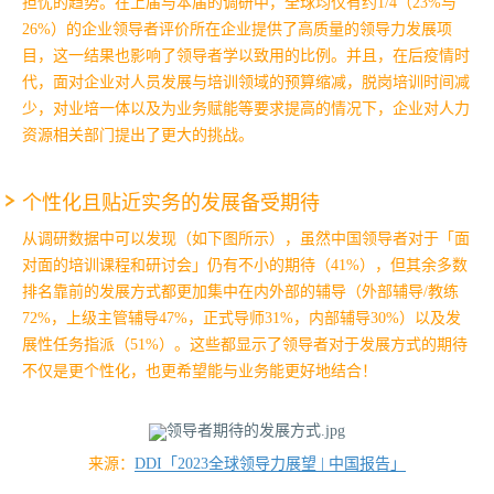
担忧的趋势。
在上届与本届的调研中，
全球均仅有约
1/4
（
23%
与
26%
）的企业领导者评价所在企业提供了高质量的领导力发展项
目
，这一结果也影响了领导者学以致用的比例。
并且，在后疫情时
代，面对企业对人员发展与培训领域的预算缩减，脱岗培训时间减
少，对业培一体以及为业务赋能等要求提高的情况下，企业对人力
资源相关部门提出了更大的挑战。
个性化且贴近实务的发展备受期待
从调研数据中可以发现（如下图所示），虽然中国领导者对于「面
对面的培训课程和研讨会」仍有不小的期待（41%），但其余多数
排名靠前的发展方式都更加集中在内外部的辅导（外部辅导/教练
72%，上级主管辅导47%，正式导师31%，内部辅导30%）以及发
展性任务指派（51%）。
这些都显示了领导者对于发展方式的期待
不仅是更个性化，也更希望能与业务能更好地结合！
来源：
DDI「2023全球领导力展望 | 中国报告」