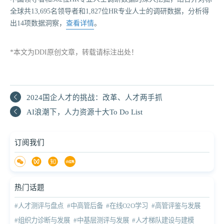
全球共13,695名领导者和1,827位HR专业人士的调研数据，分析得
出14项数据洞察，
查看详情
。
*本文为DDI原创文章，转载请标注出处！
2024国企人才的挑战：改革、人才两手抓
AI浪潮下，人力资源十大To Do List
订阅我们
热门话题
#人才测评与盘点
#中高管后备
#在线O2O学习
#高管评鉴与发展
#组织力诊断与发展
#中基层测评与发展
#人才梯队建设与建模