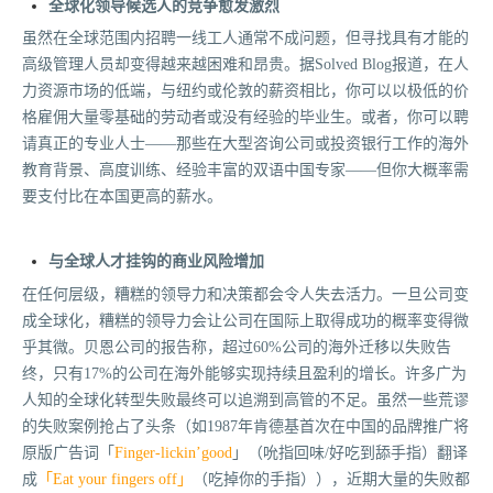
全球化领导候选人的竞争愈发激烈
虽然在全球范围内招聘一线工人通常不成问题，但寻找具有才能的
高级管理人员却变得越来越困难和昂贵。据Solved Blog报道，在人
力资源市场的低端，与纽约或伦敦的薪资相比，你可以以极低的价
格雇佣大量零基础的劳动者或没有经验的毕业生。或者，你可以聘
请真正的专业人士——那些在大型咨询公司或投资银行工作的海外
教育背景、高度训练、经验丰富的双语中国专家——但你大概率需
要支付比在本国更高的薪水。
与全球人才挂钩的商业风险增加
在任何层级，糟糕的领导力和决策都会令人失去活力。一旦公司变
成全球化，糟糕的领导力会让公司在国际上取得成功的概率变得微
乎其微。贝恩公司的报告称，超过60%公司的海外迁移以失败告
终，只有17%的公司在海外能够实现持续且盈利的增长。许多广为
人知的全球化转型失败最终可以追溯到高管的不足。虽然一些荒谬
的失败案例抢占了头条（如1987年肯德基首次在中国的品牌推广将
原版广告词「
Finger-lickin’good
」（吮指回味/好吃到舔手指）翻译
成
「
Eat your fingers off
」
（吃掉你的手指）），近期大量的失败都