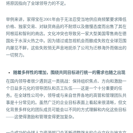
将原因指向了全球领导力的不足。
举例来讲，家得宝在2001年由于无法忍受当地供应商频繁要求降低
价格、独家交易、对缺货商品的不耐烦以及傲慢态度而出售了其在
阿根廷和智利的商店。文化冲突也导致另一家大型美国零售商在德
国处于水深火热之中。因为错过或忽视机会而酿成失败在全球范围
内屡见不鲜，这些失败悄无声息地扼杀了公司为迁移海外而做出的
一切努力。
随着多样性的增加，围绕共同目标进行统一的需求也随之出现
在国内领导者很少遇到这一类挑战：保持组织焦点、方向和激励一
个日益多元化的领导团队和员工队伍——这是一个十分重要的任
务。在全球性公司中，领导或与来自世界各地的高管和管理团队共
事是十分常见的。虽然广泛的企业目标表面上看起来很清晰，但文
化背景多样化的团队成员可能会以不同的方式理解和内化这些目标
——这使得激励和管理变得更加复杂。
一个成功的全球人力资源部门会不断调整强大的企业文化与地方文