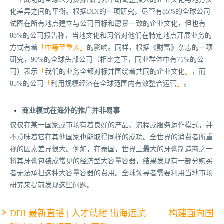
化差异之间的平衡。根据DDI的一项研究，尽管有85%的全球公司
试图在所有地点建立与公司目标和愿景一致的企业文化，但也有
88%的公司报告称，当地文化和习俗对他们在特定地点开展业务的
方式有着
「
中等至重大
」
的影响。同样，根据《财富》杂志的一项
研究，90%的全球头部公司（相比之下，同业群体中有71%的公
司）表示
「
我们的业务全都对标并围绕着共同的企业文化
」
，而
85%的公司
「
利用规模经济在全球范围内有效整合运营
」
。
商业模式在海外的推广并非易事
仅仅在某一国家或市场有着良好的产品、流程或服务运作模式，并
不意味着它在其他国家也能取得同样的成功。全世界的消费者所重
视的因素差异很大。例如，在泰国，世界上最大的牙膏制造商之一
将其牙膏包装成常见的经济型大容量容器，结果发现有一部分购买
者无法承担这种大容量容器的费用。全球领导者需要利用当地市场
研究来提前发现这些问题。
DDI 最新直播 | 人才就绪 出海远航 —— 构建面向国