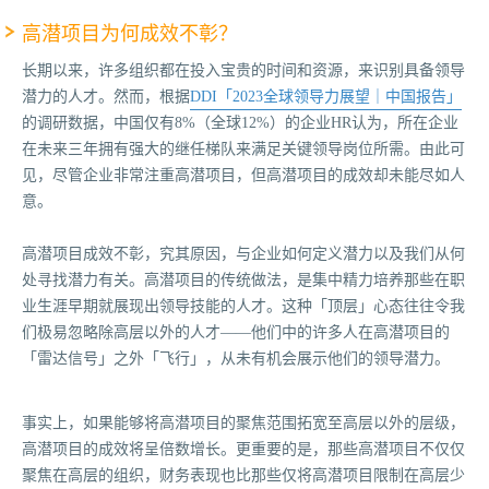
高潜项目为何成效不彰？
长期以来，许多组织都在投入宝贵的时间和资源，来识别具备领导
潜力的人才。然而，根据
DDI
「2023全球领导力展望｜中国报告」
的调研数据，中国仅有8%（全球12%）的企业HR认为，所在企业
在未来三年拥有强大的继任梯队来满足关键领导岗位所需。由此可
见，尽管企业非常注重高潜项目，但高潜项目的成效却未能尽如人
意。
高潜项目成效不彰，究其原因，与企业如何定义潜力以及我们从何
处寻找潜力有关。高潜项目的传统做法，是集中精力培养那些在职
业生涯早期就展现出领导技能的人才。这种「顶层」心态往往令我
们极易忽略除高层以外的人才——他们中的许多人在高潜项目的
「雷达信号」之外「飞行」，从未有机会展示他们的领导潜力。
事实上，如果能够将高潜项目的聚焦范围拓宽至高层以外的层级，
高潜项目的成效将呈倍数增长。更重要的是，那些高潜项目不仅仅
聚焦在高层的组织，财务表现也比那些仅将高潜项目限制在高层少