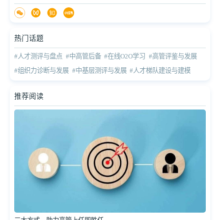
热门话题
#人才测评与盘点
#中高管后备
#在线O2O学习
#高管评鉴与发展
#组织力诊断与发展
#中基层测评与发展
#人才梯队建设与建模
推荐阅读