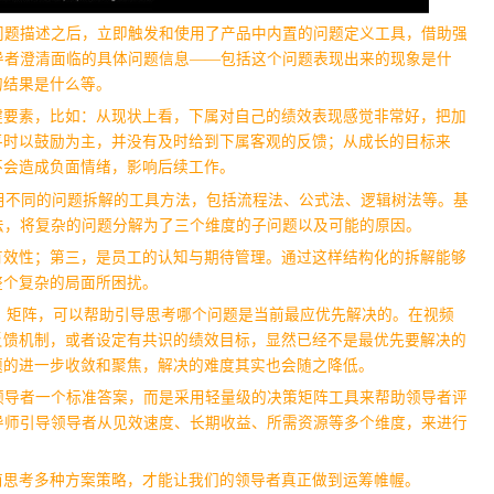
问题描述之后，立即触发和使用了产品中内置的问题定义工具，借助强
导者澄清面临的具体问题信息——包括这个问题表现出来的现象是什
的结果是什么等。
键要素，比如：从现状上看，下属对自己的绩效表现感觉非常好，把加
平时以鼓励为主，并没有及时给到下属客观的反馈；从成长的目标来
不会造成负面情绪，影响后续工作。
使用不同的问题拆解的工具方法，包括流程法、公式法、逻辑树法等。基
法，将复杂的问题分解为了三个维度的子问题以及可能的原因。
有效性；第三，是员工的认知与期待管理。通过这样结构化的拆解能够
整个复杂的局面所困扰。
行性」矩阵，可以帮助引导思考哪个问题是当前最应优先解决的。在视频
反馈机制，或者设定有共识的绩效目标，显然已经不是最优先要解决的
题的进一步收敛和聚焦，解决的难度其实也会随之降低。
领导者一个标准答案，而是采用轻量级的决策矩阵工具来帮助领导者评
导师引导领导者从见效速度、长期收益、所需资源等多个维度，来进行
前思考多种方案策略，才能让我们的领导者真正做到运筹帷幄。