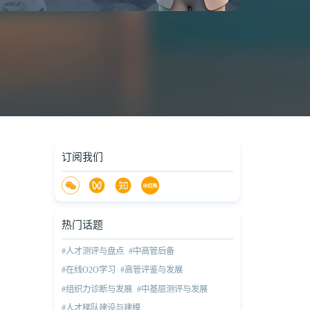
订阅我们
热门话题
#人才测评与盘点
#中高管后备
#在线O2O学习
#高管评鉴与发展
#组织力诊断与发展
#中基层测评与发展
#人才梯队建设与建模