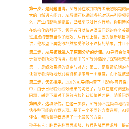
第一步，是问题澄清。
AI导师在收到领导者最初模糊的
大的自然语言能力，AI导师可以通过多轮对话来引导领
么，产生的影响是哪些，已经采取过什么行动，你期待
在结构化的引导下，领导者可以快速澄清问题的各个关
班加点的苦劳当作了绩效；从行动上讲，因为是新项目
讲，他希望下属能够坦然接受绩效不达标的结果，并且
第二步，AI导师就进入了原因分析的步骤。
AI导师会
于领导者所处的情境，视频中的AI导师选择了逻辑框架
第一，是绩效目标的设定与对齐；第二，是反馈机制的
让领导者清晰地分别看待和思考每一个维度，而不是被
第三步，优先排序。
DDI的AI导师内置了「影响-可
中，由于已经临近绩效结果的沟通了，所以在这时调整
问题，辅导下属对于绩效考核的认知偏差才是。随着问
第四步，选项评估。
在这一步骤，AI导师不是简单地给
估多种可能的方案选项。基于三个不同的方案选项，AI
评估，帮助领导者选择了一个最优的方案。
孙子有言：胜兵先胜而后求战，败兵先战而后求胜。提