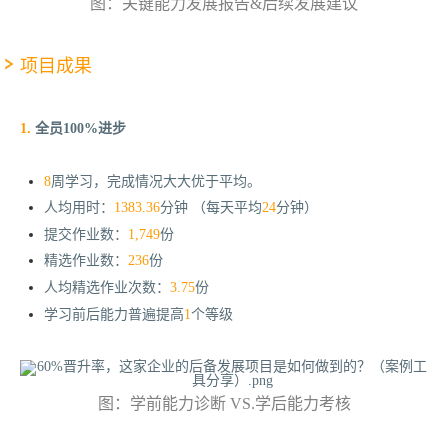
图：关键能力发展报告&后续发展建议
项目成果
1.
全员100%进步
8
周学习，完成情况大大优于平均。
人均用时：
1383.36
分钟 （每天平均
24
分钟）
提交作业数：
1,749
份
精选作业数：
236
份
人均精选作业次数：
3.75
份
学习前后能力普遍提高
1
个等级
图：学前能力诊断 VS.学后能力考核