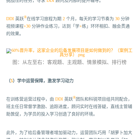
挑战性的任务，寻求
DDI
顾问及内部的提升辅导。
®
DDI
英跃
在线学习旅程为期
2
个月，每天的学习节奏为
30
分钟
视频课程
+30
分钟作业练习，达到「
学
+
练」
环环相扣、融会贯通
的效果。
图：
从左至右：客观题、主观题、情景模拟、排行榜
（
5
）学中运营保障，激发学习动力
®
在训练营运营过程中，由
DDI
英跃
团队和科锐项目组共同配合，
班主任日常督学激励、追踪进度，顾问实时在线答疑，直线主管辅
助敦促，为学员的投入学习创造了良好的环境。
此外，为了给后备管理者增加驱动力，运营团队巧用「胡萝卜加大