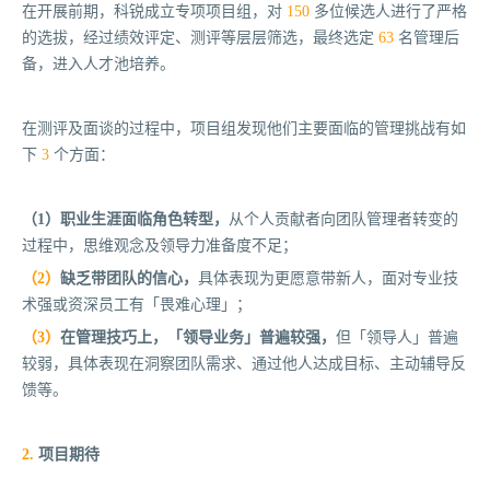
在开展前期，科锐成立专项项目组，对
150
多位候选人进行了严格
的选拔，经过绩效评定、测评等层层筛选，最终选定
63
名管理后
备，进入人才池培养。
在测评及面谈的过程中，项目组发现他们主要面临的管理挑战有如
下
3
个方面：
（1）
职业生涯面临角色转型，
从个人贡献者向团队管理者转变的
过程中，思维观念及领导力准备度不足；
（2）
缺乏带团队的信心，
具体表现为更愿意带新人，面对专业技
术强或资深员工有「畏难心理」；
（3）
在管理技巧上，「领导业务」普遍较强，
但「领导人」普遍
较弱，具体表现在洞察团队需求、通过他人达成目标、主动辅导反
馈等。
2.
项目期待