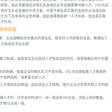
现转型，就必须厘清应对现在及未来的业务发展需要何种人才。D公司迅
，而作为企业发展的中坚力量，中层干部及其后备的选拔对企业成功转
用于当下及未来的业务发展，因此亟需重新统一人才标准，找出真正能
人才队伍。
亟待改善
变革、企业战略和文化重点的变化后，结合对公司高管的访谈，梳理出了
人才挑战也浮出水面：
能力标准，各级单位及总部对人才有各自的评估，亟需根据业务方向建
告的数据，我国企业的梯队实力不容乐观。D公司亦面临着人才断层的
才培养机制，培养复合型人才。
人才老龄化的挑战，因此优化人才结构，提升企业对优秀年轻人才的吸
键人才时，往往会同时进行一对一面谈和360访谈，流程上相对繁复。
才难以达成一致。