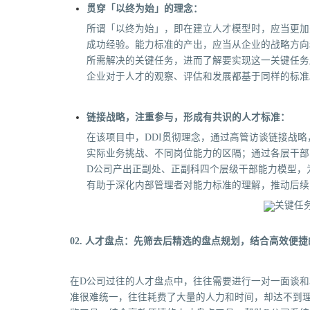
贯穿「以终为始」的理念
：
所谓「以终为始」，即在建立人才模型时，应当更加
成功经验。能力标准的产出，应当从企业的战略方向
所需解决的关键任务，进而了解要实现这一关键任务
企业对于人才的观察、评估和发展都基于同样的标准
链接战略，注重参与，形成有共识的人才标准：
在该项目中，DDI贯彻理念，通过高管访谈链接战
实际业务挑战、不同岗位能力的区隔；通过各层干部
D公司产出正副处、正副科四个层级干部能力模型，
有助于深化内部管理者对能力标准的理解，推动后续
02. 人才盘点：先筛去后精选的盘点规划，结合高效便
在D公司过往的人才盘点中，往往需要进行一对一面谈和
准很难统一，往往耗费了大量的人力和时间，却达不到理