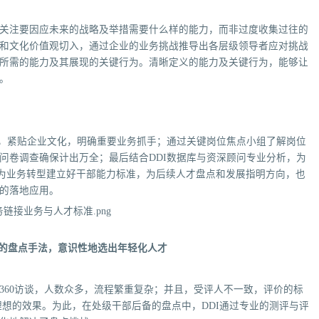
关注要因应未来的战略及举措需要什么样的能力，而非过度收集过往的
和文化价值观切入，通过企业的业务挑战推导出各层级领导者应对挑战
所需的能力及其展现的关键行为。清晰定义的能力及关键行为，能够让
。
略，紧贴企业文化，明确重要业务抓手；通过关键岗位焦点小组了解岗位
问卷调查确保计出万全；最后结合DDI数据库与资深顾问专业分析，为
为业务转型建立好干部能力标准，为后续人才盘点和发展指明方向，也
的落地应用。
捷的盘点手法，意识性地选出年轻化人才
360访谈，人数众多，流程繁重复杂；并且，受评人不一致，评价的标
想的效果。为此，在处级干部后备的盘点中，DDI通过专业的测评与评