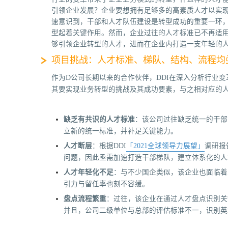
引领企业发展？企业要想拥有足够多的高素质人才以实
速意识到，干部和人才队伍建设是转型成功的重要一环
型起着关键作用。然而，企业过往的人才标准已不再适
够引领企业转型的人才，进而在企业内打造一支年轻的
项目挑战：人才标准、梯队、结构、流程均
作为D公司长期以来的合作伙伴，DDI在深入分析行业
其要实现业务转型的挑战及其成功要素，与之相对应的
缺乏有共识的人才标准
：该公司过往缺乏统一的干部
立新的统一标准，并补足关键能力。
人才断层
：根据DDI
「2021全球领导力展望」
调研报
问题，因此亟需加速打造干部梯队，建立体系化的人
人才年轻化不足
：与不少国企类似，该企业也面临着
引力与留任率也刻不容缓。
盘点流程繁重
：过往，该企业在通过人才盘点识别关
并且，公司二级单位与总部的评估标准不一，识别英