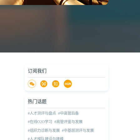
订阅我们
热门话题
#人才测评与盘点
#中高管后备
#在线O2O学习
#高管评鉴与发展
#组织力诊断与发展
#中基层测评与发展
#人才梯队建设与建模