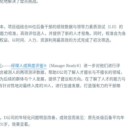
化地解决了盘点挑战。
，项目组结合80位后备干部的绩效数据与领导力素质测试（LII）的
能力校准，高效评估选人，并提供了新的人才视角。同时，校准会为各
权益，以时间、人力、资源利用最高效的方式完成了初次筛选。
心——
经理人成熟度评鉴®
（Manager Ready®）进一步对他们进行评
合被测人的两项测评数据，帮助D公司了解人才擅长与不擅长的领域，
为后续的群体与个人发展，提供了建议和方向。在了解了人才的能力与
有针对性地对最终入库的30人，进行加速发展，打造强有力的干部梯
，D公司的年轻化问题明显改善，成效显而易见：原先处级后备平均年
31岁，效果显着。