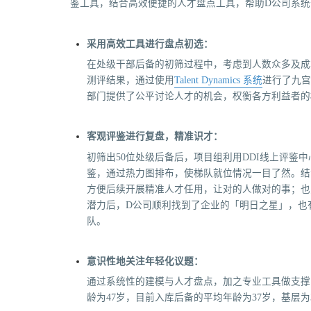
鉴工具，结合高效便捷的人才盘点工具，帮助D公司系统
采用高效工具进行盘点初选：
在处级干部后备的初筛过程中，考虑到人数众多及成本
测评结果，通过使用
Talent Dynamics 系统
进行了九宫
部门提供了公平讨论人才的机会，权衡各方利益者的
客观评鉴进行复盘，精准识才：
初筛出50位处级后备后，项目组利用DDI线上评鉴中
鉴，通过热力图排布，使梯队就位情况一目了然。结
方便后续开展精准人才任用，让对的人做对的事；也
潜力后，D公司顺利找到了企业的「明日之星」，也
队。
意识性地关注年轻化议题：
通过系统性的建模与人才盘点，加之专业工具做支撑
龄为47岁，目前入库后备的平均年龄为37岁，基层为