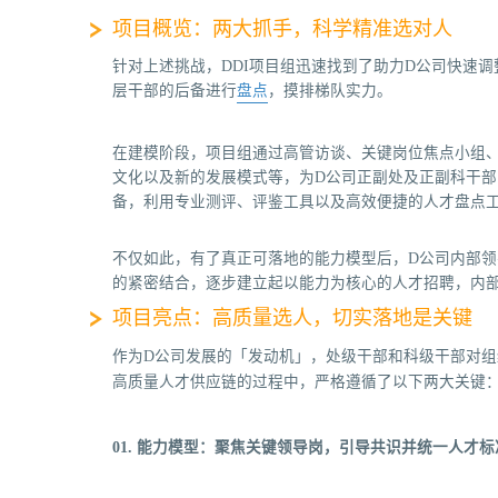
项目概览：两大抓手，科学精准选对人
针对上述挑战，DDI项目组迅速找到了助力D公司快速
层干部的后备进行
盘点
，摸排梯队实力。
在建模阶段，项目组通过高管访谈、关键岗位焦点小组、
文化以及新的发展模式等，为D公司正副处及正副科干部
备，利用专业测评、评鉴工具以及高效便捷的人才盘点
不仅如此，有了真正可落地的能力模型后，D公司内部
的紧密结合，逐步建立起以能力为核心的人才招聘，内
项目亮点：高质量选人，切实落地是关键
作为D公司发展的「发动机」，处级干部和科级干部对组
高质量人才供应链的过程中，严格遵循了以下两大关键
01. 能力模型：聚焦关键领导岗，引导共识并统一人才标