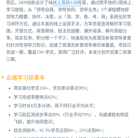
而后，DDI协助设计了纯
线上英跃®训练
营，通过短平快的2周线上
学习旅程，从「领导自我、领导协同、领导业务」3个课程模块即
领导力精要、协作、决策，从「测、学、练、考、用」系统化的学
习闭环方式，通过丰富的线上运营手法，为学员营造浓郁的学习氛
围，开营仪式、高管期待、班主任提醒、课外阅读、群内答疑分
享、现实任务、积分榜一个不少，快速高效为高潜及新晋领导者普
扫针对性领导力知识，加速了高潜及新晋领导者的准备度。项目已
完成一期，覆盖150+学员，获得广泛好评，未来计划开启第二和第
三期。
云端学习硕果丰
项目普扫学员150+，学员参训率达99%；
学习完成率整体达82%；
学习时长8万多分钟，高于同行业平均水平；
学习前后测进步率达89%（行业平均70%），沟通课程有明显
飞跃，提升协同意识；
综合测验中，92.3%学员达到60+，22%达到80+；