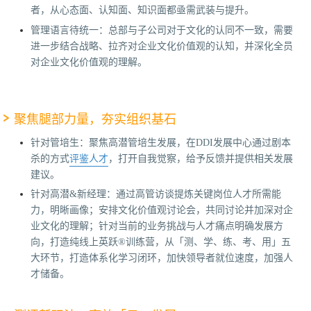
者，从心态面、认知面、知识面都亟需武装与提升。
管理语言待统一：总部与子公司对于文化的认同不一致，需要
进一步结合战略、拉齐对企业文化价值观的认知，并深化全员
对企业文化价值观的理解。
聚焦腿部力量，夯实组织基石
针对管培生：聚焦高潜管培生发展，在DDI发展中心通过剧本
杀的方式
评鉴人才
，打开自我觉察，给予反馈并提供相关发展
建议。
针对高潜&新经理：通过高管访谈提炼关键岗位人才所需能
力，明晰画像；安排文化价值观讨论会，共同讨论并加深对企
业文化的理解；针对当前的业务挑战与人才痛点明确发展方
向，打造纯线上英跃®训练营，从「测、学、练、考、用」五
大环节，打造体系化学习闭环，加快领导者就位速度，加强人
才储备。