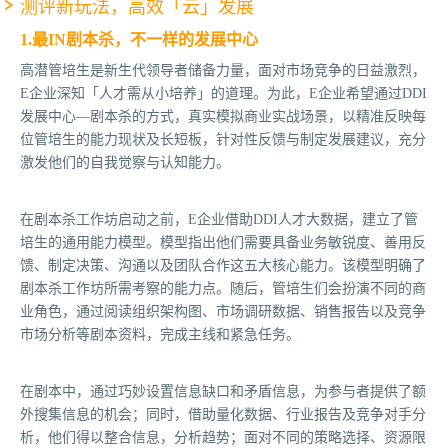
测评新玩法，高效「云」发展
1.最IN剧本杀，不一样的发展中心
高潜管培生是新生代领导者储备力量，面对市场竞争的日益激烈，
E企业深知「人才需从小培养」的道理。为此，E企业希望通过DDI
发展中心—剧本杀的方式，真实模拟商业实战场景，以精准反映每
位管培生的能力现状及长短板，针对性反馈与制定发展建议，充分
激发他们的自我觉察与认知能力。
在剧本杀工作坊启动之前，E企业借助DDI人才大数据，建立了管
培生的通用能力模型。模型指出他们需要具备业务敏锐度、善用反
馈、制定决策、沟通以及团队合作这五大核心能力。该模型明确了
剧本杀工作坊所需考察的能力点。随后，管培生们会扮演不同的商
业角色，通过阅读组织架构图、市场调研数据、销售报告以及竞争
市场分析等剧本资料，完成主线和紧急任务。
在剧本中，通过巧妙设置信息缺口和矛盾信息，为参与者提供了额
外搜集信息的机会；同时，借助量化数据、行业报告及竞争对手分
析，他们得以整合信息，分析趋势；面对不同的策略选择、资源限