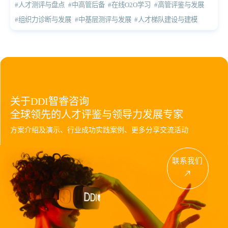
#人才测评与盘点
#中高管后备
#在线O2O学习
#高管评鉴与发展
#组织力诊断与发展
#中基层测评与发展
#人才梯队建设与建模
关于DDI智睿咨询
全球领先的人才评鉴与领导力发展专家
方案介绍及演示、行业成功实践案例、更多分享交流活动
联系我们