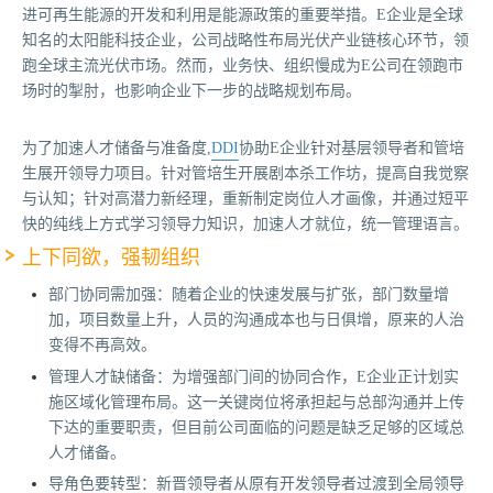
进可再生能源的开发和利用是能源政策的重要举措。E企业是全球
知名的太阳能科技企业，公司战略性布局光伏产业链核心环节，领
跑全球主流光伏市场。然而，业务快、组织慢成为E公司在领跑市
场时的掣肘，也影响企业下一步的战略规划布局。
为了加速人才储备与准备度,
DDI
协助E企业针对基层领导者和管培
生展开领导力项目。针对管培生开展剧本杀工作坊，提高自我觉察
与认知；针对高潜力新经理，重新制定岗位人才画像，并通过短平
快的纯线上方式学习领导力知识，加速人才就位，统一管理语言。
上下同欲，强韧组织
部门协同需加强：随着企业的快速发展与扩张，部门数量增
加，项目数量上升，人员的沟通成本也与日俱增，原来的人治
变得不再高效。
管理人才缺储备：为增强部门间的协同合作，E企业正计划实
施区域化管理布局。这一关键岗位将承担起与总部沟通并上传
下达的重要职责，但目前公司面临的问题是缺乏足够的区域总
人才储备。
导角色要转型：新晋领导者从原有开发领导者过渡到全局领导