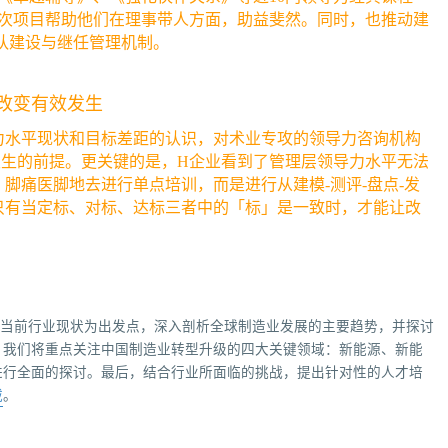
次项目帮助他们在理事带人方面，助益斐然。同时，也推动建
队建设与继任管理机制。
改变有效发生
力水平现状和目标差距的认识，对术业专攻的领导力咨询机构
发生的前提。更关键的是，H企业看到了管理层领导力水平无法
脚痛医脚地去进行单点培训，而是进行从建模-测评-盘点-发
只有当定标、对标、达标三者中的「标」是一致时，才能让改
以当前行业现状为出发点，深入剖析全球制造业发展的主要趋势，并探讨
，我们将重点关注中国制造业转型升级的四大关键领域：新能源、新能
进行全面的探讨。最后，结合行业所面临的挑战，提出针对性的人才培
载
。