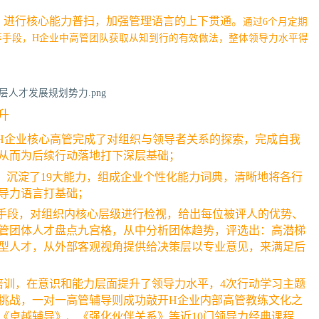
，进行核心能力普扫，加强管理语言的上下贯通。
通过6个月定期
等手段，H企业中高管团队获取从知到行的有效做法，整体领导力水平得
升
位H企业核心高管完成了对组织与领导者关系的探索，完成自我
从而为后续行动落地打下深层基础；
，沉淀了19大能力，组成企业个性化能力词典，清晰地将各行
导力语言打基础；
化手段，对组织内核心层级进行检视，给出每位被评人的优势、
管团体人才盘点九宫格，从中分析团体趋势，评选出：高潜梯
型人才，从外部客观视角提供给决策层以专业意见，来满足后
培训，在意识和能力层面提升了领导力水平，4次行动学习主题
挑战，一对一高管辅导则成功敲开H企业内部高管教练文化之
《卓越辅导》、《强化伙伴关系》等近10门领导力经典课程