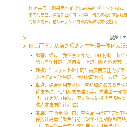
针对基层，则采用性价比比较高的线上学习模式
学习与复盘，课后作业练习与辅导，情景模拟仿真演练
到极大提升，也敲开了企业内部高管教练文化之门。
自上而下，从前到后的人才管理一体化大跃
觉察：
经过自我觉察工作坊，DDI协助十数
能力与个性的一次启发，促进团队潜能释放，
建模：
建立了H企业中层与高层两层能力模型
为拆解到可衡量的、行为化的释义，为统一领
盘点：
综合运用苗·准^、潜能加速器等多元
待发展项、任用及发展建议等，并输出一份高
队、在岗发展梯队、需关注人员梯队等多种类
续人才发展的针对性；
发展：
在两年时间内，重点高层经过7次集中
任务让高管们聚焦当前全球化业务战略和落地
门；中层领导者在系统性学习《目标选才》，