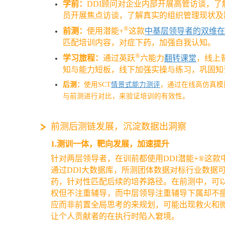
学前：
DDI顾问对企业内部开展高管访谈，
员开展焦点访谈，了解真实的组织管理现状及
®
前测：
使用潜能+
这款
中基层领导者的双维在
匹配培训内容，对症下药，加强自我认知。
®
学习旅程
：
通过英跃
六能力
翻转课堂
，线上
知与能力短板，线下加强实操与练习，巩固知
后测：
使用SCT
情景式能力测评
，通过在线高仿真模
与前测进行对比，来验证培训的有效性。
前测后测链发展，沉淀数据出洞察
1.测训一体，靶向发展，加速提升
针对两层领导者，在训前都使用DDI潜能+®这
通过DDI大数据库，所测团体数据对标行业数据
药，针对性匹配后续的培养路径。在前测中，可
权但不注重辅导，而中层领导注重辅导下属却不
应而非前置全局思考的来规划，可能出现救火和
让个人贡献者的在执行时陷入窘境。