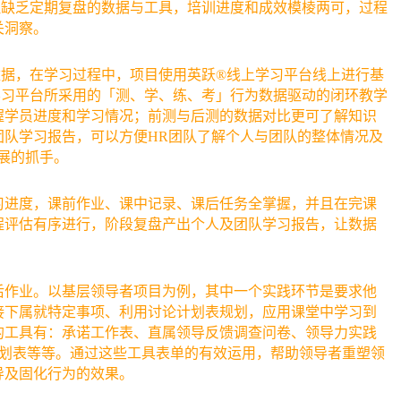
但缺乏定期复盘的数据与工具，培训进度和成效模棱两可，过程
关洞察。
数据，在学习过程中，项目使用英跃®线上学习平台线上进行基
学习平台所采用的「测、学、练、考」行为数据驱动的闭环教学
握学员进度和学习情况；前测与后测的数据对比更可了解知识
团队学习报告，可以方便HR团队了解个人与团队的整体情况及
展的抓手。
习进度，课前作业、课中记录、课后任务全掌握，并且在完课
程评估有序进行，阶段复盘产出个人及团队学习报告，让数据
后作业。以基层领导者项目为例，其中一个实践环节是要求他
接下属就特定事项、利用讨论计划表规划，应用课堂中学习到
的工具有：承诺工作表、直属领导反馈调查问卷、领导力实践
计划表等等。通过这些工具表单的有效运用，帮助领导者重塑领
导及固化行为的效果。