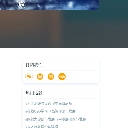
订阅我们
热门话题
#人才测评与盘点
#中高管后备
#在线O2O学习
#高管评鉴与发展
#组织力诊断与发展
#中基层测评与发展
#人才梯队建设与建模