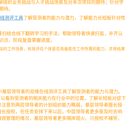
了解组织业务挑战与人才挑战场景及对本次项目的期待；针对学
期待。
线测评工具
了解受测者的能力与潜力，了解能力长短板针对性
普扫结合线下翻转学习的手法，帮助领导者快速扫盲，补齐认
识点，阶段复盘掌握进度。
拟的工作场景，有效评估个体是否具备胜任工作所需的能力，并将结果
款中基层领导者的双维在线测评工具了解受测者的能力与潜力。
可以看到受测者的相关能力在行业中的位置，了解长短板对症下
以注意到两层领导者的计划组织能力略弱，基层领导者擅长授
擅长授权，在任务安排下来以后，中层领导者更多是及时去响
微观管理的情况，基层领导者更多隔岸观火、只授权不辅导，