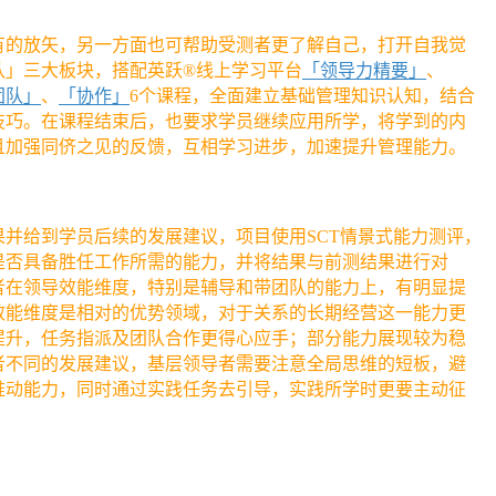
有的放矢，另一方面也可帮助受测者更了解自己，打开自我觉
队」三大板块，搭配英跃®线上学习平台
「领导力精要」
、
团队」
、
「协作」
6个课程，全面建立基础管理知识认知，结合
技巧。在课程结束后，也要求学员继续应用所学，将学到的内
且加强同侪之见的反馈，互相学习进步，加速提升管理能力。
并给到学员后续的发展建议，项目使用SCT情景式能力测评，
是否具备胜任工作所需的能力，并将结果与前测结果进行对
者在领导效能维度，特别是辅导和带团队的能力上，有明显提
效能维度是相对的优势领域，对于关系的长期经营这一能力更
提升，任务指派及团队合作更得心应手；部分能力展现较为稳
者不同的发展建议，基层领导者需要注意全局思维的短板，避
推动能力，同时通过实践任务去引导，实践所学时更要主动征