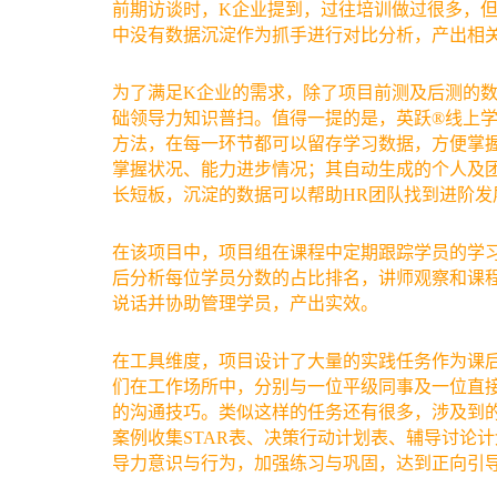
前期访谈时，K企业提到，过往培训做过很多，
中没有数据沉淀作为抓手进行对比分析，产出相
为了满足K企业的需求，除了项目前测及后测的
础领导力知识普扫。值得一提的是，英跃®线上
方法，在每一环节都可以留存学习数据，方便掌
掌握状况、能力进步情况；其自动生成的个人及
长短板，沉淀的数据可以帮助HR团队找到进阶发
在该项目中，项目组在课程中定期跟踪学员的学
后分析每位学员分数的占比排名，讲师观察和课
说话并协助管理学员，产出实效。
在工具维度，项目设计了大量的实践任务作为课
们在工作场所中，分别与一位平级同事及一位直
的沟通技巧。类似这样的任务还有很多，涉及到
案例收集STAR表、决策行动计划表、辅导讨论
导力意识与行为，加强练习与巩固，达到正向引