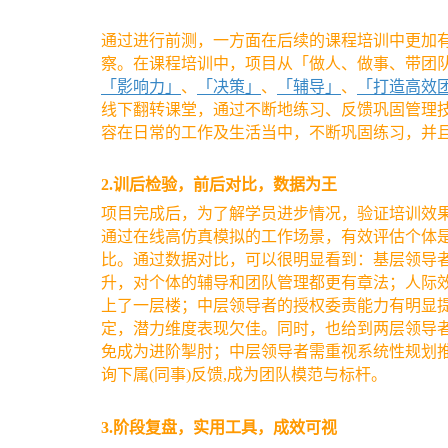
通过进行前测，一方面在后续的课程培训中更加
察。在课程培训中，项目从「做人、做事、带团
「影响力」
、
「决策」
、
「辅导」
、
「打造高效
线下翻转课堂，通过不断地练习、反馈巩固管理
容在日常的工作及生活当中，不断巩固练习，并
2.训后检验，前后对比，数据为王
项目完成后，为了解学员进步情况，验证培训效果
通过在线高仿真模拟的工作场景，有效评估个体
比。通过数据对比，可以很明显看到：基层领导
升，对个体的辅导和团队管理都更有章法；人际
上了一层楼；中层领导者的授权委责能力有明显
定，潜力维度表现欠佳。同时，也给到两层领导
免成为进阶掣肘；中层领导者需重视系统性规划
询下属(同事)反馈,成为团队模范与标杆。
3.阶段复盘，实用工具，成效可视