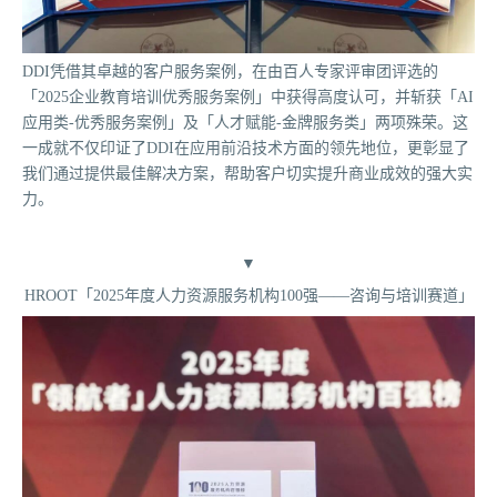
DDI凭借其卓越的客户服务案例，在由百人专家评审团评选的
「2025企业教育培训优秀服务案例」中获得高度认可，并斩获「AI
应用类-优秀服务案例」及「人才赋能-金牌服务类」两项殊荣。这
一成就不仅印证了DDI在应用前沿技术方面的领先地位，更彰显了
我们通过提供最佳解决方案，帮助客户切实提升商业成效的强大实
力。
▼
HROOT「2025年度人力资源服务机构100强——咨询与培训赛道」