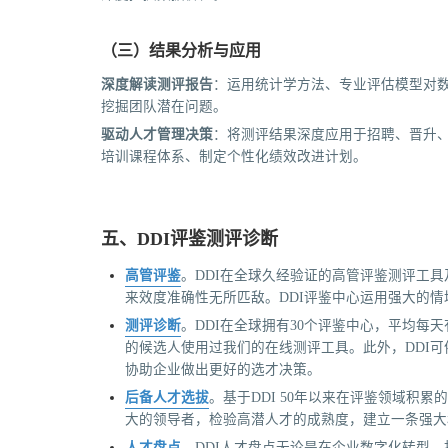
（三）结果分析与应用
深度解读测评报告
：运用统计学方法、专业评估模型对
挖掘团队潜在问题。
驱动人才管理决策
：将测评结果深度应用于招聘、晋升
培训课程体系、制定个性化绩效改进计划。
五、DDI评鉴测评诊断
高管评鉴
。DDI在全球久经验证的高管评鉴测评工
来效度准确性无所匹敌。DDI评鉴中心运用强大的
测评诊断
。DDI在全球拥有30个评鉴中心，平均每天有
的候选人使用过我们的在线测评工具。此外，DDI
协助企业做出更好的选才决策。
后备人才选拔
。基于DDI 50年以来在评鉴领域积
大的领导者，检验高潜人才的成熟度，建立一条强大
人才盘点
。DDI人才盘点无论是在企业数字化转型