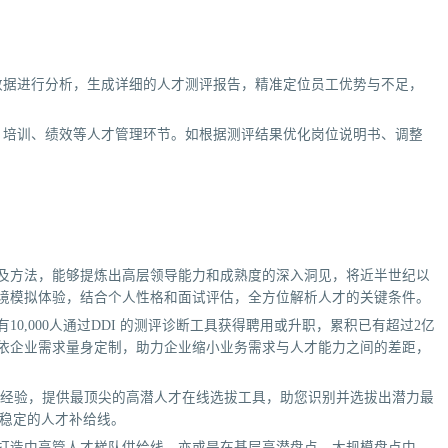
数据进行分析，生成详细的人才测评报告，精准定位员工优势与不足，
、培训、绩效等人才管理环节。如根据测评结果优化岗位说明书、调整
具及方法，能够提炼出高层领导能力和成熟度的深入洞见，将近半世纪以
情境模拟体验，结合个人性格和面试评估，全方位解析人才的关键条件。
10,000人通过DDI 的测评诊断工具获得聘用或升职，累积已有超过2亿
可依企业需求量身定制，助力企业缩小业务需求与人才能力之间的差距，
累的经验，提供最顶尖的高潜人才在线选拔工具，助您识别并选拔出潜力最
稳定的人才补给线。
，打造中高管人才梯队供给线，亦或是在基层高潜盘点，大规模盘点中，