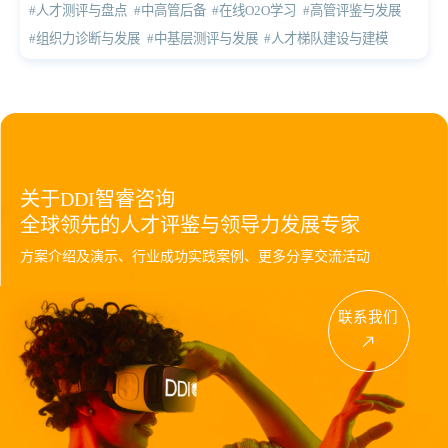
#人才测评与盘点
#中高管后备
#在线O2O学习
#高管评鉴与发展
#组织力诊断与发展
#中基层测评与发展
#人才梯队建设与建模
关于DDI智睿咨询
全球领先的人才评鉴与领导力发展专家
方案介绍及演示、行业成功实践案例、更多分享交流活动
联系我们