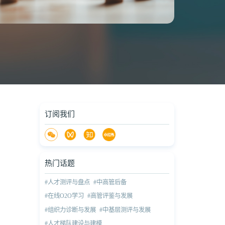
订阅我们
热门话题
#人才测评与盘点
#中高管后备
#在线O2O学习
#高管评鉴与发展
#组织力诊断与发展
#中基层测评与发展
#人才梯队建设与建模