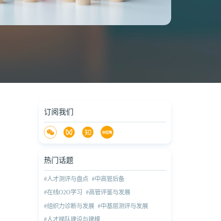
订阅我们
热门话题
#人才测评与盘点
#中高管后备
#在线O2O学习
#高管评鉴与发展
#组织力诊断与发展
#中基层测评与发展
#人才梯队建设与建模