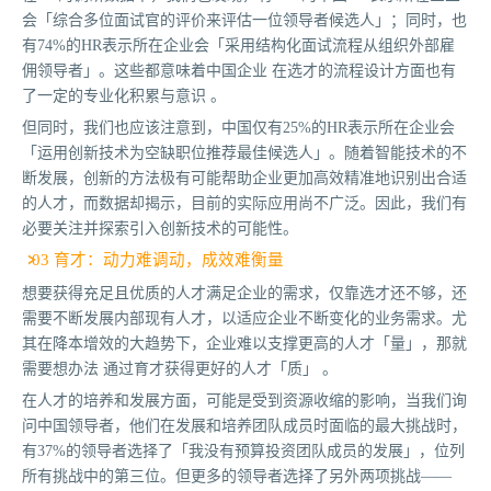
会「综合多位面试官的评价来评估一位领导者候选人」；同时，也
有74%的HR表示所在企业会「采用结构化面试流程从组织外部雇
佣领导者」。这些都意味着中国企业 在选才的流程设计方面也有
了一定的专业化积累与意识 。
但同时，我们也应该注意到，中国仅有25%的HR表示所在企业会
「运用创新技术为空缺职位推荐最佳候选人」。随着智能技术的不
断发展，创新的方法极有可能帮助企业更加高效精准地识别出合适
的人才，而数据却揭示，目前的实际应用尚不广泛。因此，我们有
必要关注并探索引入创新技术的可能性。
03 育才：动力难调动，成效难衡量
想要获得充足且优质的人才满足企业的需求，仅靠选才还不够，还
需要不断发展内部现有人才，以适应企业不断变化的业务需求。尤
其在降本增效的大趋势下，企业难以支撑更高的人才「量」，那就
需要想办法 通过育才获得更好的人才「质」 。
在人才的培养和发展方面，可能是受到资源收缩的影响，当我们询
问中国领导者，他们在发展和培养团队成员时面临的最大挑战时，
有37%的领导者选择了「我没有预算投资团队成员的发展」，位列
所有挑战中的第三位。但更多的领导者选择了另外两项挑战——