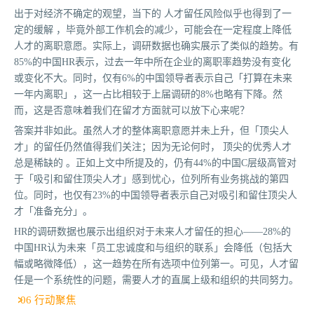
出于对经济不确定的观望，当下的 人才留任风险似乎也得到了一
定的缓解 ，毕竟外部工作机会的减少，可能会在一定程度上降低
人才的离职意愿。实际上，调研数据也确实展示了类似的趋势。有
85%的中国HR表示，过去一年中所在企业的离职率趋势没有变化
或变化不大。同时，仅有6%的中国领导者表示自己「打算在未来
一年内离职」，这一占比相较于上届调研的8%也略有下降。然
而，这是否意味着我们在留才方面就可以放下心来呢？
答案并非如此。虽然人才的整体离职意愿并未上升，但「顶尖人
才」的留任仍然值得我们关注；因为无论何时， 顶尖的优秀人才
总是稀缺的 。正如上文中所提及的，仍有44%的中国C层级高管对
于「吸引和留住顶尖人才」感到忧心，位列所有业务挑战的第四
位。同时，也仅有23%的中国领导者表示自己对吸引和留住顶尖人
才「准备充分」。
HR的调研数据也展示出组织对于未来人才留任的担心——28%的
中国HR认为未来「员工忠诚度和与组织的联系」会降低（包括大
幅或略微降低），这一趋势在所有选项中位列第一。可见，人才留
任是一个系统性的问题，需要人才的直属上级和组织的共同努力。
06 行动聚焦