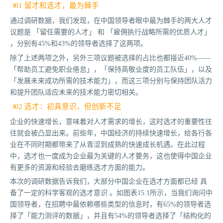
01 留才和选才，最为棘手
通过调研数据，我们发现，在中国领导者眼中最为棘手的两大人才
议题是 「留任需要的人才」 和 「雇佣执行战略所需的优质人才」
，分别有45%和43%的领导者选择了这两项。
除了上述两项之外，另外三项议题被选择的占比也都接近40%——
「帮助员工避免职业倦怠」，「保持高敬业度的员工队伍」，以及
「发展未来成功所需的技术能力」，而这三项分别与保持团队活力
和提升团队适应未来的技术能力密切相关。
02 选才：初具意识，但创新不足
企业的快速增长，意味着对人才需求的增长，这时选才的重要性往
往就会被凸显出来。前些年，中国经济的持续快速增长，给各行各
业在不同时期都带来了从青涩到成熟的快速成长机遇。在此过程
中，选才也一度成为企业最为关键的人才要务，这也使得中国企业
有更多的资源和经验去磨练选才方面的能力。
本次的调研数据告诉我们，大部分中国企业在选才方面都已经 具
备了一定的科学客观的选才意识 。如图表15.1所示，当我们询问中
国领导者，在招聘中最依赖哪些类型的信息时，有65%的领导者选
择了「能力测评的数据」，并且有54%的领导者选择了「结构化的