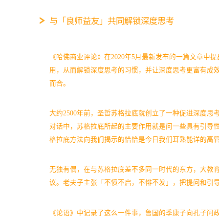
与「良师益友」共同解锁深度思考
《哈佛商业评论》在2020年5月最新发布的一篇文章
用，从而解锁深度思考的习惯，并让深度思考更富有成
而合。
大约2500年前，圣哲苏格拉底就创立了一种促进深度
对话中，苏格拉底所起的主要作用就是问一些具有引导
格拉底方法向我们揭示的恰恰是今日我们耳熟能详的高
无独有偶，在与苏格拉底差不多同一时代的东方，大教
议。老夫子主张「不愤不启，不悱不发」，把提问和引
《论语》中记录了这么一件事，鲁国的季康子向孔子问