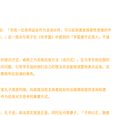
中提出：「寻找一位良师益友作为谈话伙伴，可以起到激发探索性思维的作
效。」这一观点与荀子在《劝学篇》中提到的「学莫便乎近其人」不谋
思考的提问方式，被称之为苏格拉底方法（诘问式）。在与学生柏拉图的
性的问题，引导学生组织他们自己的想法并且能够清楚地表达出来。苏
管教练所应扮演的角色。
育家孔子周游列国，向各国当权主政者就如何治国理政提供咨询和建
导作为启发对方思考的重要方式。
政，孔子说，政治其实就是正直，同时反问季康子，「子帅以正，孰敢