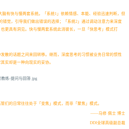
大脑有快与慢两套系统。「系统1」依赖情感、本能、经验迅速判断，但
的错觉，引导我们做出错误的选择；「系统2」通过调动注意力来深度
，也更具有洞见。快与慢两套系统此消彼长，一旦「快思考」模式打
种发散的话题之间来回转移。继而，深度思考的习惯被业务日常的惯性
常其实却是一种向现实的妥协。
高管们的日常往往处于「变焦」模式，而非「聚焦」模式。
——马修·佩士 博士
DDI全球高级副总裁