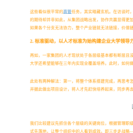
这些看似很平常的
高管
任务，其实暗藏玄机。在访谈时
的期待却并非如此，从集团战略出发，协作共赢显得更
如果各个分支无法协力，整个产业链就无法链接，价值
2. 标准驱动，以人才标准为始构建企业大学领导
再如，一家集团的人才现状处于各层级基本都有断层且
大学还希望能够在三年内实现全覆盖培养。此时，如何
此处有两种解法：第一，将整个体系搭建完成，再思考
并据此做出项目设计，将人才先赶快培养起来，同步再
我们比较建议先抓住各个层级的关键岗位，根据管理职
式先落地，让整个组织中的人看到成效。即三步走战略