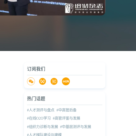
订阅我们
热门话题
#人才测评与盘点
#中高管后备
#在线O2O学习
#高管评鉴与发展
#组织力诊断与发展
#中基层测评与发展
#人才梯队建设与建模