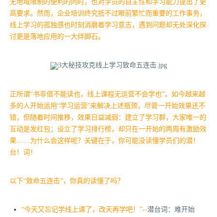
无地域限制的便利的同时，也对学员的自主性和学习能力提出了更
高要求。然而，企业培训终究抵不过眼前繁忙而重要的工作事务，
线上学习的孤独感也时刻消磨着学习意志，遇到问题却无处深化探
讨更是落地应用的一大绊脚石。
正所谓“书非借不能读也，线上课程无运营不会学也”。如今越来越
多的人开始运用“学习运营”来解决上述瓶颈，尽管一开始效果还不
错，但随着时间推移，效果日益减弱：建立了学习群，大家唯一的
互动是发红包；设立了学习排行榜，却只在一开始的两周有激励效
果……为什么会这样呢？关键在于，你可能没读懂学员们的潜！
台！词！
以下“致命五连击”，你真的读懂了吗？
“今天又忘记学线上课了，改天再学吧！”--
潜台词：难开始