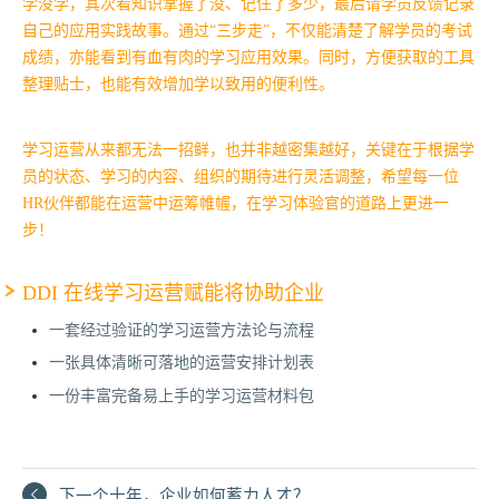
学没学，其次看知识掌握了没、记住了多少，最后请学员反馈记录
自己的应用实践故事。通过“三步走”，不仅能清楚了解学员的考试
成绩，亦能看到有血有肉的学习应用效果。同时，方便获取的工具
整理贴士，也能有效增加学以致用的便利性。
学习运营从来都无法一招鲜，也并非越密集越好，关键在于根据学
员的状态、学习的内容、组织的期待进行灵活调整，希望每一位
HR伙伴都能在运营中运筹帷幄，在学习体验官的道路上更进一
步！
DDI
在线学习运营赋能
将协助企业
一套经过验证的学习运营方法论与流程
一张具体清晰可落地的运营安排计划表
一份丰富完备易上手的学习运营材料包
下一个十年，企业如何蓄力人才？