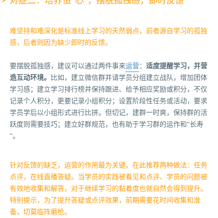
对症二：培养恒“心”，摆脱孤独感，即时反馈
难坚持和难深化是标准线上学习的天然弱点，前者源自学习的孤独
感，后者则因为缺少即时的反馈。
要摆脱孤独感，建议可以通过两件事来
运营
：
适度提醒学习，并营
造互动环境。
比如，建立微信群并请学员分组建立战队，增加团体
学习感；建立学习排行榜并保持跟进、给予相应奖励或积分，不仅
记录个人积分，更要记录小组积分；设置阶段性任务或活动，要求
学员学后以小组形式进行比拼。但切记，建群一时爽，保持群的活
跃度则需要技巧；建立好群规范，也有助于学习群的运作和“长寿
“。
针对反馈的缺乏，运营的作用最为关键。在此推荐两种做法：任务
点评，在线直播答疑。当学员的实践被看见和点评、学员的问题被
有效地收集和解答，对于继续学习的黏着度也就自然会得到提升。
特别提示，为了提升答疑或点评效果，前期需要花时间收集和准
备，切莫临阵磨枪。