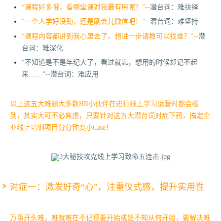
“课程好多哦，看哪堂课对我最有用呢？”--
潜台词：难抉择
“一个人学好没劲，还是刷会儿微信吧！”--
潜台词：难坚持
“课程内容都讲到我心里去了，想进一步请教可以找谁？”--
潜
台词：难深化
“不知道是不是年纪大了，看过就忘，想用的时候却记不起
来……”--潜台词：难应用
以上这五大难题大多数HR小伙伴在进行线上学习运营时都会碰
到，其实大可不必焦虑，只要针对这五大潜台词对症下药，搞定企
业线上培训项目分分钟变小Case！
对症一：激发好奇“心”，注重仪式感，提升实用性
万事开头难，难就难在不记得要开始或是不知从何开始，要解决难