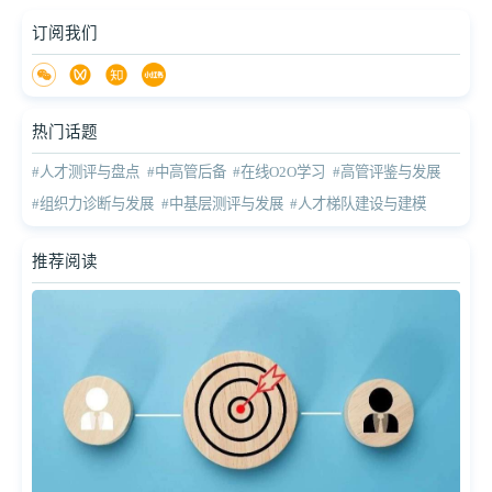
订阅我们
热门话题
#人才测评与盘点
#中高管后备
#在线O2O学习
#高管评鉴与发展
#组织力诊断与发展
#中基层测评与发展
#人才梯队建设与建模
推荐阅读