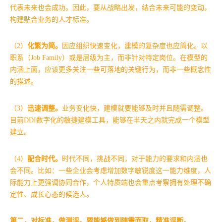
代表未来也会成功。因此，要从战略出发，结合未来可能的变动，
构建贴合业务的人才标准。
（2）
化繁为简。
因应组织快速变化，建模的复杂度也应简化。以
职系（Job Family）或是层级为主，而非针对特定岗位。在模型的
内涵上面，应该更多关注一些可落地的关键行为，而非一些概念性
的描述。
（3）
迅速调整。
业务变化快，建模就要能够及时并且随需调整。
目前DDI数字化的敏捷建模工具，能够在半天之内就完成一个模型
建立。
（4）
配合时代。
时代不同，挑战不同，对于能力的要求和内涵也
会不同。比如：一些企业会考虑增加数字敏锐度这一能力维度，人
际能力上更强调协同合作，个人特质端也会重点考察拥有处理不确
定性、成长心态的候选人。
第二，对标准，做测评。要能够做到随需而取，精准评断。