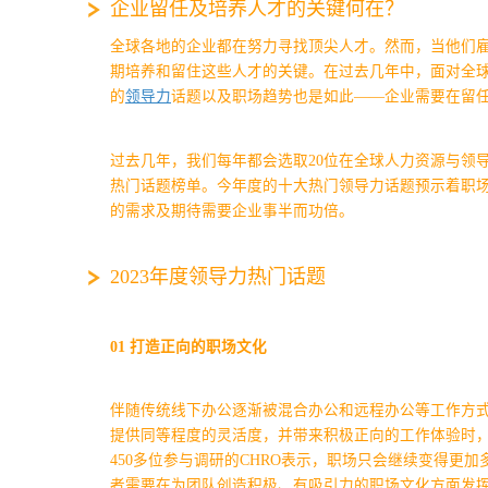
企业留任及培养人才的关键何在？
全球各地的企业都在努力寻找顶尖人才。然而，当他们
期培养和留住这些人才的关键。在过去几年中，面对全
的
领导力
话题以及职场趋势也是如此——企业需要在留
过去几年，我们每年都会选取20位在全球人力资源与领
热门话题榜单。今年度的十大热门领导力话题预示着职
的需求及期待需要企业事半而功倍。
2023年度领导力热门话题
01
打造正向的职场文化
伴随传统线下办公逐渐被混合办公和远程办公等工作方
提供同等程度的灵活度，并带来积极正向的工作体验时
450多位参与调研的CHRO表示，职场只会继续变得更
者需要在为团队创造积极、有吸引力的职场文化方面发