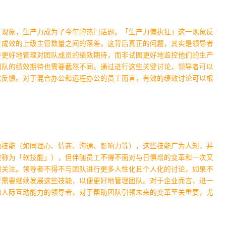
」现象，生产力成为了今年的热门话题。「生产力偏执狂」这一现象反
有成效的上级主管数量之间的落差。这背后真正的问题，其实是领导者
并更好地管理对团队成员的绩效期待，而非试图更好地监控他们的生产
团队的绩效期待也需要截然不同。通过进行这些关键讨论，领导者可以
供反馈。对于混合办公和远程办公的员工而言，有效的绩效讨论可以根
动技能（如同理心、情商、沟通、影响力等），这些技能广为人知，并
被称为「软技能」），但伴随员工不得不面对与日俱增的变革和一次又
的关注。
领导者不得不与团队进行更多人性化且个人化的讨论，如果不
者需要继续发展这些技能，以便更好地管理团队。对于企业而言，进一
的人际互动能力的领导者，对于帮助团队引领未来的变革至关重要，尤