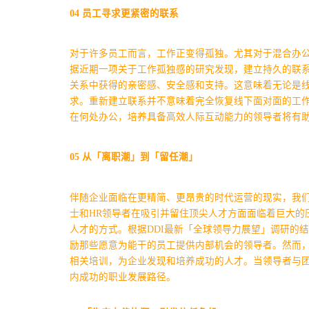
04
员工寻求更紧密的联系
对于许多员工而言，工作正变得孤独。尤其对于混合办
据近期一项关于工作孤独感的研究发现，建立持久的联
关系中获得的亲密感、安全感和支持。这意味着无论是
求。
重新建立联系并不意味着完全恢复线下面对面的工
在何处办公，培养具备高效人际互动能力的领导者将有
05
从「离职潮」到「留任潮」
伴随企业面临在更精简、更昂贵的时代运营的现实，我们
士和HR领导者在吸引并留住顶尖人才方面面临着巨大的
人才的方式。
根据DDI最新「全球领导力展望」调研的
励那些愿意为能干的员工提供内部机会的领导者。然而
相关培训，为企业发现和培养成功的人才。当领导者与
内成功的职业发展路径。