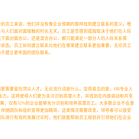
公的员工来说，他们并没有像企业预期的那样找到建立联系的意义。根
系与人们面对面接触的时长无关。员工是否感到孤独取决于他们在人际
线下面对面办公，还是混合办公，都只能满足一部分人的人际关系需
作状态。员工如何建立联系比他们在哪里建立联系更加重要。无论员工
助于建立更牢固的团队联系。
更需要留住顶尖人才。无论流行词是什么，显而易见的是，HR专业人
压力。这将使得人们更为关注识别高潜人才，并找到在内部调动和共享
结果，仅有52%的企业能够充分识别和培养高潜员工。大多数企业不会激
，伴随团队和组织变得更加精简，这类情况需要改变。领导者可以接受
团队进行有效的发展讨论时，他们就能帮助员工规划并引领他们在企业