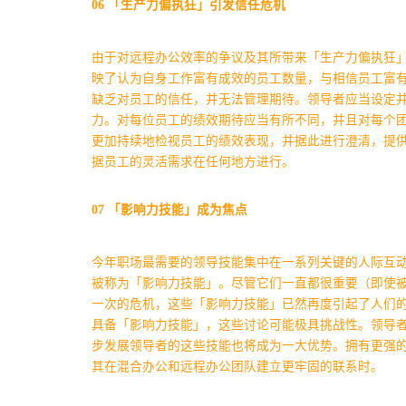
06
「生产力偏执狂」引发信任危机
由于对远程办公效率的争议及其所带来「生产力偏执狂
映了认为自身工作富有成效的员工数量，与相信员工富
缺乏对员工的信任，并无法管理期待。
领导者应当设定
力。对每位员工的绩效期待应当有所不同，并且对每个
更加持续地检视员工的绩效表现，并据此进行澄清，提
据员工的灵活需求在任何地方进行。
07
「影响力技能」成为焦点
今年职场最需要的领导技能集中在一系列关键的人际互
被称为「影响力技能」。尽管它们一直都很重要（即使
一次的危机，这些「影响力技能」已然再度引起了人们
具备「影响力技能」，这些讨论可能极具挑战性。领导
步发展领导者的这些技能也将成为一大优势。拥有更强
其在混合办公和远程办公团队建立更牢固的联系时。