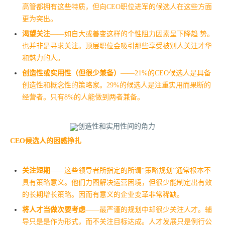
高管都拥有这些特质，但向CEO职位进军的候选人在这些方面
更为突出。
渴望关注
——如自大或善变这样的个性阻力因素呈下降趋 势。
也并非是寻求关注。顶层职位会吸引那些享受被别人关注才华
和魅力的人。
创造性或实用性（但很少兼备）
——21%的CEO候选人是具备
创造性和概念性的策略家。29%的候选人是注重实用而果断的
经营者。只有8%的人能做到两者兼备。
CEO候选人的困惑挣扎
关注短期
——这些领导者所指定的所谓“策略规划”通常根本不
具有策略意义。他们力图解决运营困境，但很少能制定出有效
的长期增长策略。因而有意义的企业变革非常稀缺。
将人才当做次要考虑
——最严谨的规划中却很少关注人才。辅
导只是是作为形式，而不关注目标达成。人才发展只是例行公