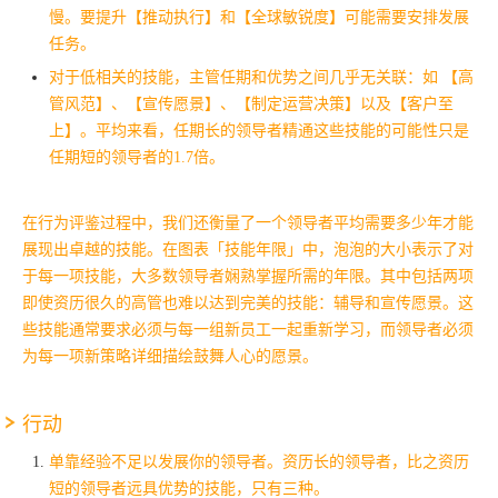
慢。要提升【推动执行】和【全球敏锐度】可能需要安排发展
任务。
对于低相关的技能，主管任期和优势之间几乎无关联：
如 【高
管风范】、【宣传愿景】、【制定运营决策】以及
【客户至
上】。平均来看，任期长的领导者精通这些技能的可能性只是
任期短的领导者的1.7倍。
在行为评鉴过程中，我们还衡量了一个领导者平均需要多少年才能
展现出卓越的技能。在图表「技能年限」中，泡泡的大小表示了对
于每一项技能，大多数领导者娴熟掌握所需的年限。其中包括两项
即使资历很久的高管也难以达到完美的技能：辅导和宣传愿景。这
些技能通常要求必须与每一组新员工一起重新学习，而领导者必须
为每一项新策略详细描绘鼓舞人心的愿景。
行动
单靠经验不足以发展你的领导者。资历长的领导者，比之资历
短的领导者远具优势的技能，只有三种。