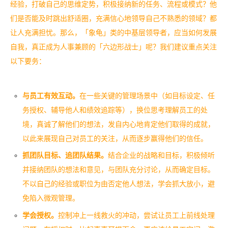
经验，打破自己的思维定势，积极接纳新的任务、流程或模式？他
们是否能及时跳出舒适圈，充满信心地领导自己不熟悉的领域？都
让人充满担忧。
那么，「象龟」类的中基层领导者，应当如何发展
自我，真正成为人事兼顾的「六边形战士」呢？我们建议重点关注
以下要务：
与员工有效互动。
在一些关键的管理场景中（如目标设定、任
务授权、辅导他人和绩效追踪等），换位思考理解员工的处
境，真诚了解他们的想法，发自内心地肯定他们取得的成就，
以此来展现自己对员工的关注，从而逐步赢得他们的信任。
抓团队目标、追团队结果。
结合企业的战略和目标，积极倾听
并接纳团队的想法和意见，与团队充分讨论，从而确定目标。
不以自己的经验或职位为由否定他人想法，学会抓大放小，避
免陷入微观管理。
学会授权。
控制冲上一线救火的冲动，尝试让员工上前线处理