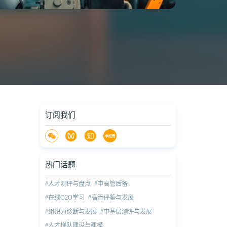
订阅我们
热门话题
#人才测评与盘点
#中高管后备
#在线O2O学习
#高管评鉴与发展
#组织力诊断与发展
#中基层测评与发展
#人才梯队建设与建模