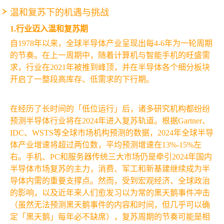
温和复苏下的机遇与挑战
1.行业迈入温和复苏期
自1978年以来，全球半导体产业呈现出每4-6年为一轮周期
的节奏。在上一周期中，随着计算机与智能手机的旺盛需
求，行业在2021年被推到峰顶，并在半导体各个细分板块
开启了一整段高库存、低需求的下行期。
在经历了长时间的「低位运行」后，诸多研究机构都纷纷
预测半导体行业将在2024年进入复苏轨道。根据Gartner、
IDC、WSTS等全球市场机构预测的数据，2024年全球半导
体产业增速将超过两位数，平均预测增速在13%-15%左
右。手机、PC和服务器传统三大市场仍是牵引2024年国内
半导体市场复苏的主力，消费、军工和新基建继续成为半
导体内需的重要支撑点。然而，受到宏观经济、全球政治
的影响，以及近年来人们愈发习以为常的黑天鹅事件冲击
（虽然无法预测黑天鹅事件的内容和时间，但几乎可以确
定「黑天鹅」每年必不缺席），复苏周期的节奏可能是相