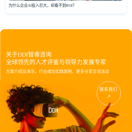
为什么企业AI投入巨大，却看不到ROI？
关于DDI智睿咨询
全球领先的人才评鉴与领导力发展专家
方案介绍及演示、行业成功实践案例、更多分享交流活动
联系我们