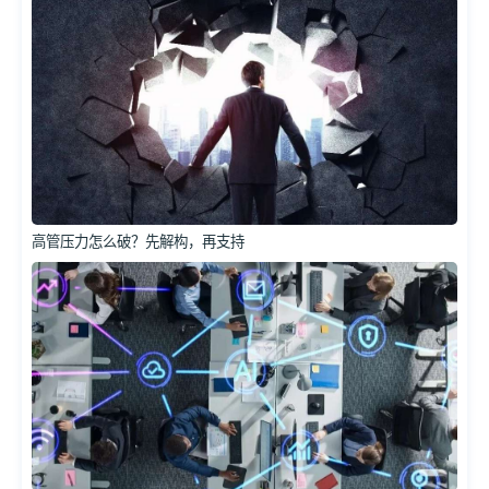
高管压力怎么破？先解构，再支持