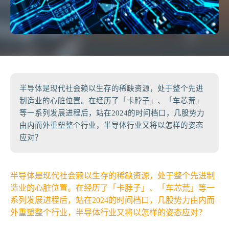
半导体是现代社会赖以生存的稀缺资源，处于整个先进
制造业的心脏位置。在经历了「卡脖子」、「车芯荒」
等一系列发展进程后，站在2024的时间档口，几股势力
由内而外重塑整个行业，半导体行业又将以怎样的姿态
应对？
半导体是现
代社会赖以生存的稀缺资源，处于整个先进制
造业的心脏位置。在经历了「卡脖子」、「车芯荒」等一
系列发展进程后，站在2024的时间档口，几股势力由内而
外重塑整个行业，半导体行业又将以怎样的姿态应对？