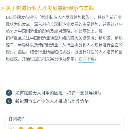
关于制造行业人才发展最新观察与实践
DDI重磅发布报告「智能制造人才发展趋势报告」，将以当前行业
现状为出发点，深入剖析全球制造业发展的主要趋势，并探讨这些
趋势对中国制造业的影响及应对策略。在此基础上，我
们将重点关注中国制造业转型升级的四大关键领域：新能源、新能
源车、半导体以及传统制造业，从行业挑战到人才现状进行全面的
探讨。最后，结合行业所面临的挑战，提出针对性的人才培养和留
用建议，并通过提供相关案例作为参考，
立即下载
。
如何摆脱无人可用的困境，打造一支领导梯队
新能源汽车产业的人才挑战与培养策略
订阅我们