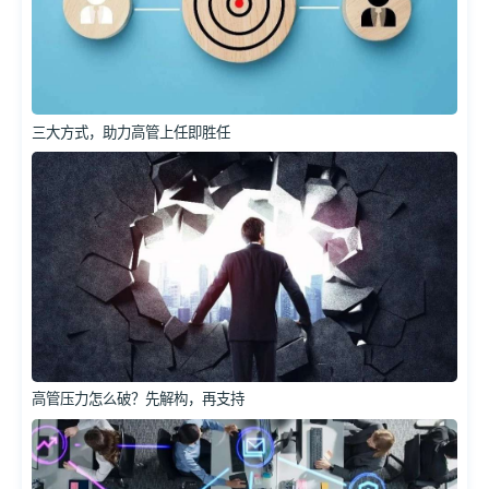
三大方式，助力高管上任即胜任
高管压力怎么破？先解构，再支持