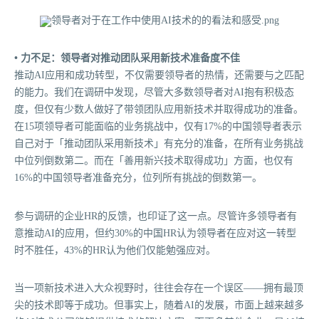
• 力不足：领导者对推动团队采用新技术准备度不佳
推动AI应用和成功转型，不仅需要领导者的热情，还需要与之匹配
的能力。我们在调研中发现，尽管大多数领导者对AI抱有积极态
度，但仅有少数人做好了带领团队应用新技术并取得成功的准备。
在15项领导者可能面临的业务挑战中，仅有17%的中国领导者表示
自己对于「推动团队采用新技术」有充分的准备，在所有业务挑战
中位列倒数第二。而在「善用新兴技术取得成功」方面，也仅有
16%的中国领导者准备充分，位列所有挑战的倒数第一。
参与调研的企业HR的反馈，也印证了这一点。尽管许多领导者有
意推动AI的应用，但约30%的中国HR认为领导者在应对这一转型
时不胜任，43%的HR认为他们仅能勉强应对。
当一项新技术进入大众视野时，往往会存在一个误区——拥有最顶
尖的技术即等于成功。但事实上，随着AI的发展，市面上越来越多