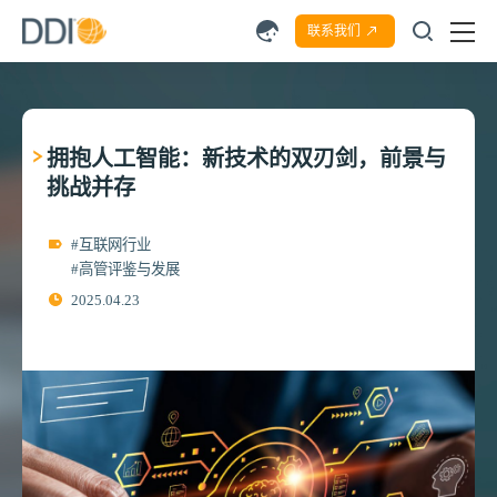
联系我们
拥抱人工智能：新技术的双刃剑，前景与
挑战并存
#互联网行业
#高管评鉴与发展
2025.04.23