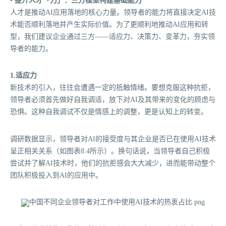
• 提升人才「力」：三方模型构建基础能力
人才是推动AI应用落地的核心力量。领导者的能力将直接决定AI技
术能否顺利落地并产生实际价值。为了更顺利地推动AI应用和转
型，我们建议企业通过三方——适应力、决策力、变革力，夯实领
导者的能力。
1.适应力
新技术的引入，往往会遭遇一定的抵触情绪。要想克服这种抗拒，
领导者必须首先做好自我调适，放下对AI及其带来的变化的顾虑与
恐惧。这种自我调试不仅是情感上的调整，更是认知上的转变。
调研数据显示，领导者对AI的接受度与其企业是否已在使用AI技术
呈正相关关系（如图表8.4所示）。换句话说，当领导者自己积极
尝试并了解AI技术时，他们的抗拒感会大大减少，进而能带动整个
团队积极投入到AI的应用中。