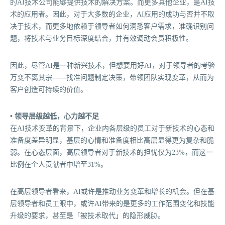
的AI技术公司能够提供技术的解决方案。而更多其他企业，是AI技
术的应用者。因此，对于大多数的企业，AI应用的成功与否并不取
决于技术，而更多地依赖于领导者如何洞悉客户需求，准确识别问
题，将技术与业务目标深度结合，并有效调动会员积极性。
因此，尽管AI是一种新兴技术，但想要用好AI，对于领导者的考验
万变不离其宗——找准问题制定决策，带领团队实现变革，从而为
客户创造可持续的价值。
• 领导层级越低，心力越不足
在AI技术变革的背景下，企业内各层级的员工对于新技术的心态和
准备度差异明显，基层的心情和准备度相比高层显得更为复杂和脆
弱。在心态层面，高层领导者对于新技术的担忧仅为23%，而这一
比例在个人贡献者中增至31%。
在高层领导者看来，AI或许是推动业务变革和增长的机会。但在基
层领导者和员工眼中，或许AI带来的是更多的工作范围变化和技能
升级的要求，甚至是「被技术取代」的隐形威胁。