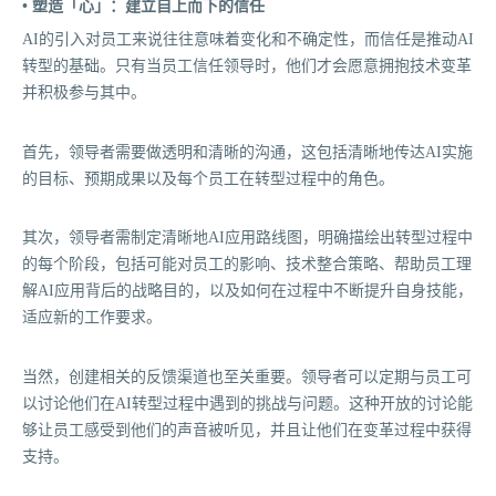
• 塑造「心」：建立自上而下的信任
AI的引入对员工来说往往意味着变化和不确定性，而信任是推动AI
转型的基础。只有当员工信任领导时，他们才会愿意拥抱技术变革
并积极参与其中。
首先，领导者需要做透明和清晰的沟通，这包括清晰地传达AI实施
的目标、预期成果以及每个员工在转型过程中的角色。
其次，领导者需制定清晰地AI应用路线图，明确描绘出转型过程中
的每个阶段，包括可能对员工的影响、技术整合策略、帮助员工理
解AI应用背后的战略目的，以及如何在过程中不断提升自身技能，
适应新的工作要求。
当然，创建相关的反馈渠道也至关重要。领导者可以定期与员工可
以讨论他们在AI转型过程中遇到的挑战与问题。这种开放的讨论能
够让员工感受到他们的声音被听见，并且让他们在变革过程中获得
支持。