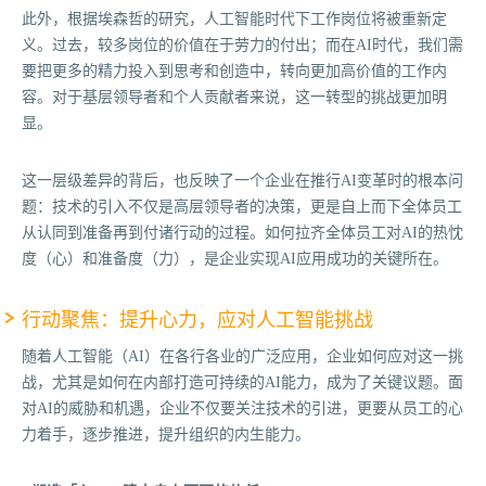
此外，根据埃森哲的研究，人工智能时代下工作岗位将被重新定
义。过去，较多岗位的价值在于劳力的付出；而在AI时代，我们需
要把更多的精力投入到思考和创造中，转向更加高价值的工作内
容。对于基层领导者和个人贡献者来说，这一转型的挑战更加明
显。
这一层级差异的背后，也反映了一个企业在推行AI变革时的根本问
题：技术的引入不仅是高层领导者的决策，更是自上而下全体员工
从认同到准备再到付诸行动的过程。如何拉齐全体员工对AI的热忱
度（心）和准备度（力），是企业实现AI应用成功的关键所在。
行动聚焦：提升心力，应对人工智能挑战
随着人工智能（AI）在各行各业的广泛应用，企业如何应对这一挑
战，尤其是如何在内部打造可持续的AI能力，成为了关键议题。面
对AI的威胁和机遇，企业不仅要关注技术的引进，更要从员工的心
力着手，逐步推进，提升组织的内生能力。