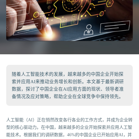
随着人工智能技术的发展，越来越多的中国企业开始探
索并应用AI来推动业务增长和创新。本文基于最新调研
数据，探讨了中国企业在AI应用方面的现状、领导者准
备情况及应对策略，帮助企业在全球竞争中保持领先。
人工智能（AI）正在悄然改变各行各业的工作方式，并成为企业转
型的核心驱动力。在中国，越来越多的企业开始探索并应用人工智
能技术。根据我们的调研数据，46%的中国企业已开始应用AI，并