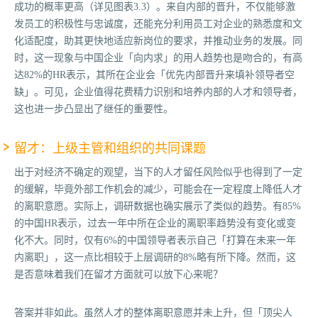
成功的概率更高（详见图表3.3）。来自内部的晋升，不仅能够激
发员工的积极性与忠诚度，还能充分利用员工对企业的熟悉度和文
化适配度，助其更快地适应新岗位的要求，并推动业务的发展。同
时，这一现象与中国企业「向内求」的用人趋势也是吻合的，有高
达82%的HR表示，其所在企业会「优先内部晋升来填补领导者空
缺」。可见，企业值得花费精力识别和培养内部的人才和领导者，
这也进一步凸显出了继任的重要性。
留才：上级主管和组织的共同课题
出于对经济不确定的观望，当下的人才留任风险似乎也得到了一定
的缓解，毕竟外部工作机会的减少，可能会在一定程度上降低人才
的离职意愿。实际上，调研数据也确实展示了类似的趋势。有85%
的中国HR表示，过去一年中所在企业的离职率趋势没有变化或变
化不大。同时，仅有6%的中国领导者表示自己「打算在未来一年
内离职」，这一点比相较于上层调研的8%略有所下降。然而，这
是否意味着我们在留才方面就可以放下心来呢？
答案并非如此。虽然人才的整体离职意愿并未上升，但「顶尖人