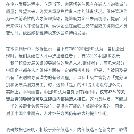
在企业发展进程中，立足当下，需密切关注现有在岗人才的数量与
质量；展望未来，则要着重聚焦后备人才的储备状况。继任管理作
为一项前瞻性的人才管理策略，能够助力企业未雨绸缪，提前针对
未来做好人才储备工作，确保企业在面临业务转型或关键岗位人员
变动时，依然能够维持稳定运营与持续发展。
在本次调研中，数据显示，当下有70%的中国HR认为「当机会出
现时，我们从继任人才中选出继任者」，有65%的中国HR表示
「我们积极发展关键领导岗位的后备人才/继任者」，可见大部分
中国企业都在人才继任方面有一定的积极实践。但是，当被问及是
否有「识别领导者潜力的有效流程」，以及上级主管能否「充分识
别和发展高潜力员工」时，选择「是」的HR占比则没有那么高。
实际上，平均而言，中国HR认为自身所在组织中，
仅有42%的关
键业务领导岗位可以立即由内部候选人接任。
这也意味着，有超过
一半的关键业务领导岗位，是没有可能的内部继任储备的。因此，
对于中国企业而言，人才继任方面仍有较大的提升空间。
调研数据也表明，相较于外部候选人，内部候选人在新岗位上取得