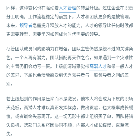
同样，这种变化也在驱动着
人才管理
的转型升级。过往企业在职责
分工明确，工作流程稳定的前提下，人才和团队更多的是被管理。
未来，
领导者
急需提升释放人才的能力，人才的领导比任何时候都
更需要转型，需要学习如何成为时代需要的领导。
尽管团队成员间的影响力在增强，团队主管仍然是绕不过的关键角
色，一个人再有潜力，团队搭配再天作之合，如果遇到一个灾难性
的主管仍旧会功亏一篑。上级能清晰察觉带
高潜人才
和带一般人才
的差异，下属也会清晰感受到优秀领导者与一般领导者之间的差
别。
若上级起到的作用是压抑而不是激发，他本人将会成为下属的职场
天花板，高潜人才难以真正发挥优势，做出贡献，也大概率成长缓
慢，或者最终失意离开。这一切无形中都让组织买了单，团队将错
失良机，跨部门关系将因协同不顺，内部人才成长缓慢，直至流
失。