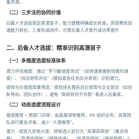
量资源。
（二）三步法的协同价值
后备人才选拔锁定高潜苗子，能力建模明确成长标准，高管教练加
速能力转化，三者形成闭环，可使后备人才晋升成功率提升
二、后备人才选拔：精准识别高潜苗子
（一）多维度选拔标准体系
潜力评估维度：通过 “学习敏锐度测试”（如快速掌握新技能的速
度）、“抗压韧性评估”（模拟紧急任务应对表现）识别潜力。
绩效与价值观双重筛选：绩效排名靠前且价值观与企业契合（如创
新导向、团队协作），避免 “高绩效但不合群” 者进入后备库。
（二）动态选拔流程设计
基层推荐 + 跨部门评审：由直属领导推荐，HR 组织业务、高管团
队进行匿名评审，减少 “人情推荐”。
潜力 - 绩效九宫格分类：将候选人划分为 “高潜高绩效”（重点培
养）、“高潜低绩效”（辅导改进）、“低潜高绩效”（保留观察）三