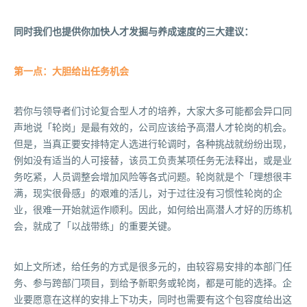
同时我们也提供你加快人才发掘与养成速度的三大建议：
第一点：大胆给出任务机会
若你与领导者们讨论复合型人才的培养，大家大多可能都会异口同
声地说「轮岗」是最有效的，公司应该给予高潜人才轮岗的机会。
但是，当真正要安排特定人选进行轮调时，各种挑战就纷纷出现，
例如没有适当的人可接替，该员工负责某项任务无法释出，或是业
务吃紧，人员调整会增加风险等各式问题。轮岗就是个「理想很丰
满，现实很骨感」的艰难的活儿，对于过往没有习惯性轮岗的企
业，很难一开始就运作顺利。因此，如何给出高潜人才好的历练机
会，就成了「以战带练」的重要关键。
如上文所述，给任务的方式是很多元的，由较容易安排的本部门任
务、参与跨部门项目，到给予新职务或轮岗，都是可能的选择。企
业要愿意在这样的安排上下功夫，同时也需要有这个包容度给出这