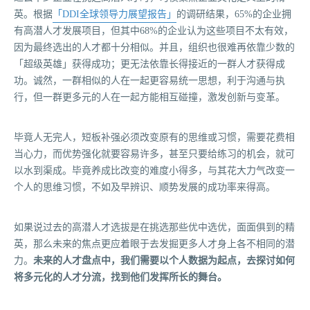
英。根据
「DDI全球领导力展望报告」
的调研结果，65%的企业拥
有高潜人才发展项目，但其中68%的企业认为这些项目不太有效，
因为最终选出的人才都十分相似。并且，组织也很难再依靠少数的
「超级英雄」获得成功；更无法依靠长得接近的一群人才获得成
功。诚然，一群相似的人在一起更容易统一思想，利于沟通与执
行，但一群更多元的人在一起方能相互碰撞，激发创新与变革。
毕竟人无完人，短板补强必须改变原有的思维或习惯，需要花费相
当心力，而优势强化就要容易许多，甚至只要给练习的机会，就可
以水到渠成。毕竟养成比改变的难度小得多，与其花大力气改变一
个人的思维习惯，不如及早辨识、顺势发展的成功率来得高。
如果说过去的高潜人才选拔是在挑选那些优中选优，面面俱到的精
英，那么未来的焦点更应着眼于去发掘更多人才身上各不相同的潜
力。
未来的人才盘点中，我们需要以个人数据为起点，去探讨如何
将多元化的人才分流，找到他们发挥所长的舞台。