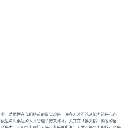
企业，然而摆在我们眼前的事实却是，许多人才不论从能力还是心态
要依靠与时俱进的人才管理举措来弥补。尤其在「黑天鹅」频发的当
心竞争力。正如华为创始人任正非先生所说：人才不是华为的核心竞争