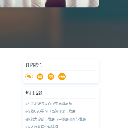
订阅我们
热门话题
#人才测评与盘点
#中高管后备
#在线O2O学习
#高管评鉴与发展
#组织力诊断与发展
#中基层测评与发展
#人才梯队建设与建模