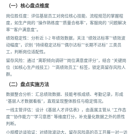
（一）核心盘点维度
岗位胜任度：评估基层员工对岗位核心技能、流程规范的掌握程
度，如生产岗的 “操作熟练度”“质量合格率”，客服岗的 “问题解决
率”“客户满意度”。
绩效稳定性：分析近 1-2 年绩效数据，关注 “绩效达标率”“绩效波
动幅度”，识别 “持续稳定达标”“偶尔达标”“长期不达标” 三类员
工，判断岗位适配性。
留存风险：通过 “离职倾向调研”“岗位满意度评分”，结合 “关键岗
位（如核心生产线技工）”“高绩效员工” 标签，锁定高留存风险人
群。
（二）盘点实施方法
数据整合分析：汇总绩效数据、技能考核成绩、考勤记录，形成
“基层人才数据看板”，直观呈现整体胜任与稳定情况。
一线主管评估：设计《基层人才评估表》，由直属主管从 “工作态
度”“协作能力”“学习意愿” 等维度打分，补充量化数据之外的质性
判断。
小规模访谈验证：对绩效波动大、留存风险高的员工开展一对一访