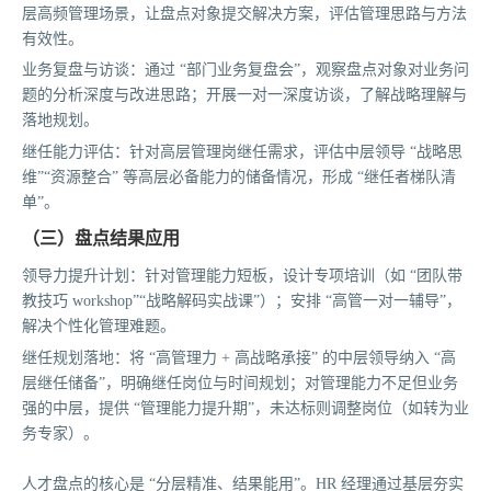
层高频管理场景，让盘点对象提交解决方案，评估管理思路与方法
有效性。
业务复盘与访谈：通过 “部门业务复盘会”，观察盘点对象对业务问
题的分析深度与改进思路；开展一对一深度访谈，了解战略理解与
落地规划。
继任能力评估：针对高层管理岗继任需求，评估中层领导 “战略思
维”“资源整合” 等高层必备能力的储备情况，形成 “继任者梯队清
单”。
（三）盘点结果应用
领导力提升计划：针对管理能力短板，设计专项培训（如 “团队带
教技巧 workshop”“战略解码实战课”）；安排 “高管一对一辅导”，
解决个性化管理难题。
继任规划落地：将 “高管理力 + 高战略承接” 的中层领导纳入 “高
层继任储备”，明确继任岗位与时间规划；对管理能力不足但业务
强的中层，提供 “管理能力提升期”，未达标则调整岗位（如转为业
务专家）。
人才盘点的核心是 “分层精准、结果能用”。HR 经理通过基层夯实