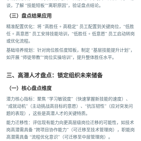
谈，了解 “技能短板”“离职原因”，验证盘点结论。
（三）盘点结果应用
精准配置优化：将 “高胜任 + 高稳定” 员工配置到关键岗位，“低胜
任 + 高意愿” 员工安排技能培训，“低胜任 + 低意愿” 员工启动转岗
或优化流程。
基础培养规划：针对岗位胜任度短板，制定 “基层技能提升计划”，
如开展 “师徒带教”“岗位实操培训”，提升整体胜任水平。
三、高潜人才盘点：锁定组织未来储备
（一）核心盘点维度
潜力核心指标：聚焦 “学习敏锐度”（快速掌握新技能的速度）、
“成就动机”（主动挑战高目标的意愿）、“抗压韧性”（应对突发问
题的表现），这些是高潜人才的关键特质。
能力迁移性：评估现有能力向更高层级岗位迁移的可能性，如技术
岗高潜需具备 “跨项目协作能力”（可迁移至技术管理岗），职能岗
高潜需具备 “流程优化意识”（可迁移至中层管理岗）。