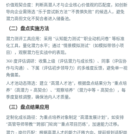
价值观契合度：判断高潜人才与企业核心价值观的匹配度，如创新
导向企业需筛选 “乐于尝试新方法”“不畏惧失败” 的候选人，避免
潜力高但文化不契合者进入储备池。
（二）盘点实施方法
潜力测评工具应用：采用 “认知能力测试”“职业动机问卷” 等标准
化工具，量化潜力水平；通过 “情景模拟测试”（如模拟带领小项
目），观察潜力在实战中的表现。
360 度评估调研：收集上级（评估潜力与成长性）、同事（评估协
作与沟通）、下属（评估初步领导力）的多维度反馈，避免单一视
角偏差。
人才池动态筛选：建立 “高潜人才池”，根据盘点结果分为 “重点培
养”（高潜力 + 高契合）、“观察培养”（潜力中等 + 高契合），每
季度复核调整，确保池内人才质量。
（三）盘点结果应用
定制化成长路径：为重点培养对象制定 “高潜发展计划”，如安排
“高管导师带教”“跨部门轮岗”“重点项目历练”，加速能力迁移。
潜力 - 岗位匹配：根据高潜人才的能力迁移方向，提前规划适配岗