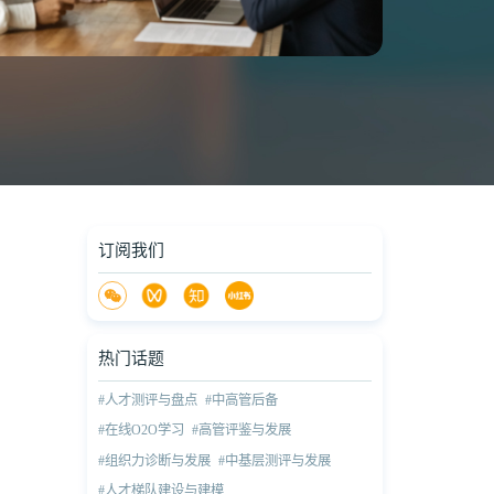
订阅我们
热门话题
#人才测评与盘点
#中高管后备
#在线O2O学习
#高管评鉴与发展
#组织力诊断与发展
#中基层测评与发展
#人才梯队建设与建模